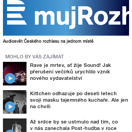
Audiosvět Českého rozhlasu na jednom místě
MOHLO BY VÁS ZAJÍMAT
Rave je mrtev, ať žije Sound! Jak
přerušení večírků urychlilo vznik
nového vydavatelství
Kittchen odhazuje po deseti letech
svoji masku tajemného kuchaře. Ale jen
na chvíli
Až srdce by se ustrnulo nad tím, co
v nás zanechala Post-hudba v roce