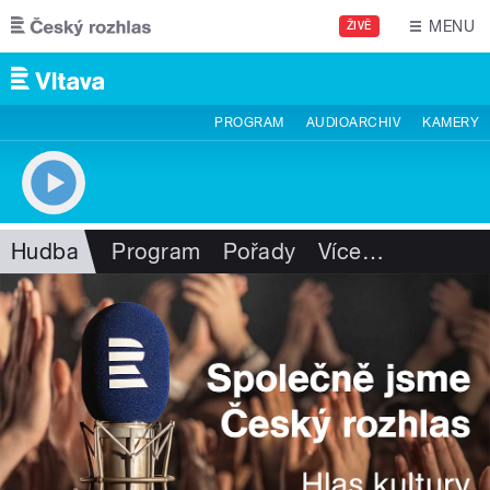
Přejít k hlavnímu obsahu
MENU
ŽIVĚ
PROGRAM
AUDIOARCHIV
KAMERY
Hudba
Program
Pořady
Více
…