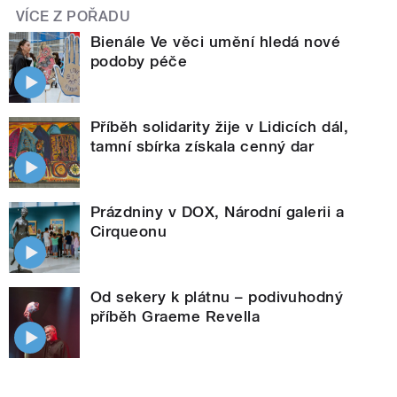
VÍCE Z POŘADU
Bienále Ve věci umění hledá nové
podoby péče
Příběh solidarity žije v Lidicích dál,
tamní sbírka získala cenný dar
Prázdniny v DOX, Národní galerii a
Cirqueonu
Od sekery k plátnu – podivuhodný
příběh Graeme Revella