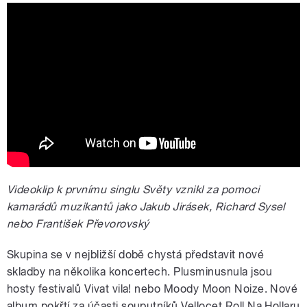
Plusminusnula - Světy
Videoklip k prvnímu singlu Světy vznikl za pomoci
kamarádů muzikantů jako Jakub Jirásek, Richard Sysel
nebo František Převorovský
Skupina se v nejbližší době chystá představit nové
skladby na několika koncertech. Plusminusnula jsou
hosty festivalů Vivat vila! nebo Moody Moon Noize. Nové
album pokřtí za účasti souputníků Vellocet Roll Na Hollaru