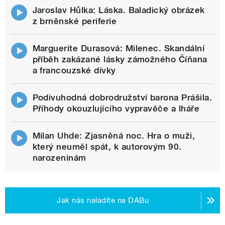
Jaroslav Hůlka: Láska. Baladický obrázek
z brněnské periferie
Marguerite Durasová: Milenec. Skandální
příběh zakázané lásky zámožného Číňana
a francouzské dívky
Podivuhodná dobrodružství barona Prášila.
Příhody okouzlujícího vypravěče a lháře
Milan Uhde: Zjasněná noc. Hra o muži,
který neuměl spát, k autorovým 90.
narozeninám
Jak nás naladíte na DABu