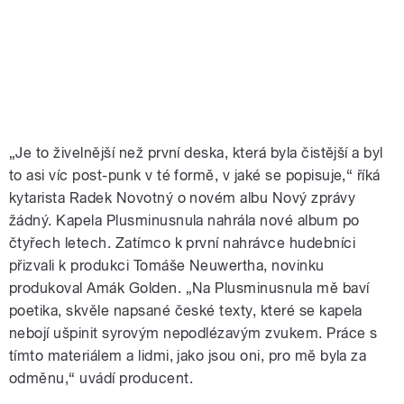
„Je to živelnější než první deska, která byla čistější a byl
to asi víc post-punk v té formě, v jaké se popisuje,“ říká
kytarista Radek Novotný o novém albu Nový zprávy
žádný. Kapela Plusminusnula nahrála nové album po
čtyřech letech. Zatímco k první nahrávce hudebníci
přizvali k produkci Tomáše Neuwertha, novinku
produkoval Amák Golden. „Na Plusminusnula mě baví
poetika, skvěle napsané české texty, které se kapela
nebojí ušpinit syrovým nepodlézavým zvukem. Práce s
tímto materiálem a lidmi, jako jsou oni, pro mě byla za
odměnu,“ uvádí producent.