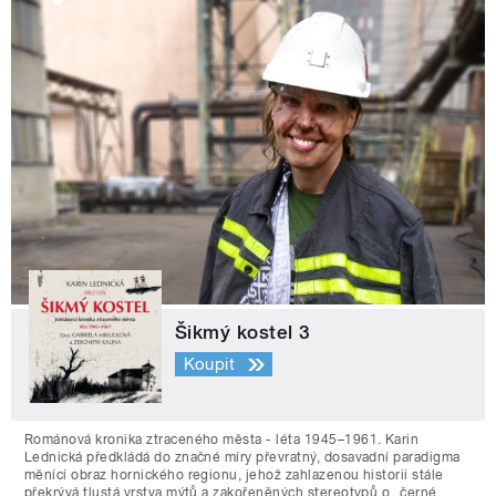
Šikmý kostel 3
Koupit
Románová kronika ztraceného města - léta 1945–1961. Karin
Lednická předkládá do značné míry převratný, dosavadní paradigma
měnící obraz hornického regionu, jehož zahlazenou historii stále
překrývá tlustá vrstva mýtů a zakořeněných stereotypů o „černé