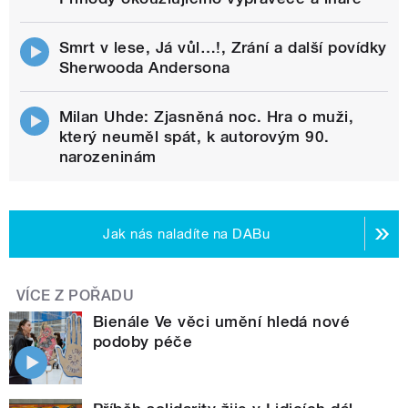
Smrt v lese, Já vůl…!, Zrání a další povídky
Sherwooda Andersona
Milan Uhde: Zjasněná noc. Hra o muži,
který neuměl spát, k autorovým 90.
narozeninám
Jak nás naladíte na DABu
VÍCE Z POŘADU
Bienále Ve věci umění hledá nové
podoby péče