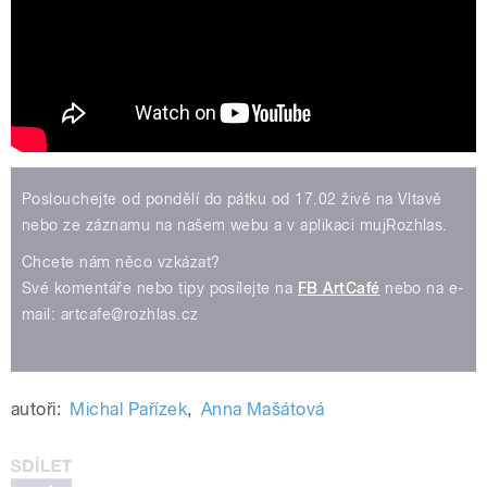
Poslouchejte od pondělí do pátku od 17.02 živě na Vltavě
nebo ze záznamu na našem webu a v aplikaci mujRozhlas.
Chcete nám něco vzkázat?
Své komentáře nebo tipy posílejte na
FB ArtCafé
nebo na e-
mail: artcafe@rozhlas.cz
autoři:
Michal Pařízek
,
Anna Mašátová