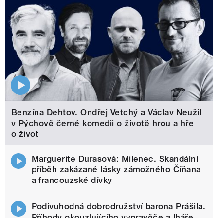
Benzína Dehtov. Ondřej Vetchý a Václav Neužil
v Pýchově černé komedii o životě hrou a hře
o život
Marguerite Durasová: Milenec. Skandální
příběh zakázané lásky zámožného Číňana
a francouzské dívky
Podivuhodná dobrodružství barona Prášila.
Příhody okouzlujícího vypravěče a lháře