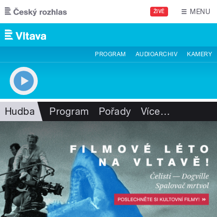
Přejít k hlavnímu obsahu
MENU
ŽIVĚ
PROGRAM
AUDIOARCHIV
KAMERY
Hudba
Program
Pořady
Více
…