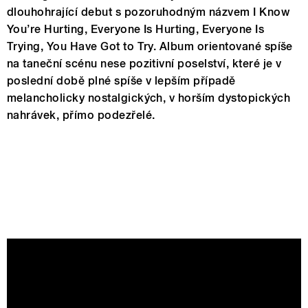
dlouhohrající debut s pozoruhodným názvem I Know
You’re Hurting, Everyone Is Hurting, Everyone Is
Trying, You Have Got to Try. Album orientované spíše
na taneční scénu nese pozitivní poselství, které je v
poslední době plné spíše v lepším případě
melancholicky nostalgických, v horším dystopických
nahrávek, přímo podezřelé.
Joshua Idehen - Mum Does The
Washing OFFICIAL VIDEO