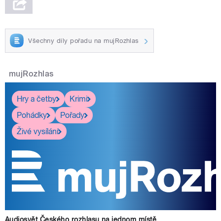
Všechny díly pořadu na mujRozhlas
mujRozhlas
Hry a četby
Krimi
Pohádky
Pořady
Živé vysílání
Audiosvět Českého rozhlasu na jednom místě