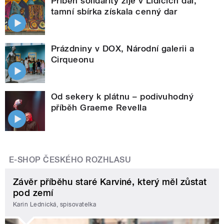
Příběh solidarity žije v Lidicích dál,
tamní sbírka získala cenný dar
Prázdniny v DOX, Národní galerii a
Cirqueonu
Od sekery k plátnu – podivuhodný
příběh Graeme Revella
E-SHOP ČESKÉHO ROZHLASU
Závěr příběhu staré Karviné, který měl zůstat
pod zemí
Karin Lednická, spisovatelka