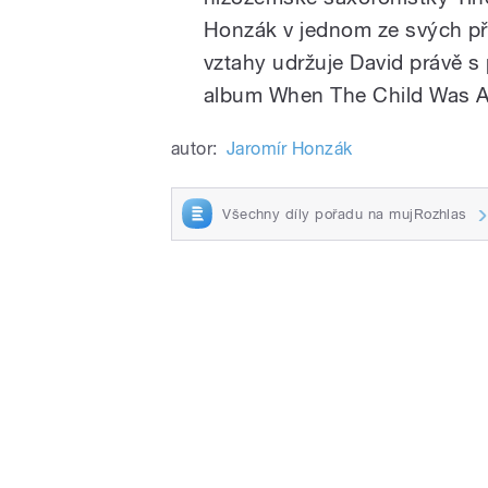
Honzák v jednom ze svých př
vztahy udržuje David právě s 
album When The Child Was A
autor:
Jaromír Honzák
Všechny díly pořadu na mujRozhlas