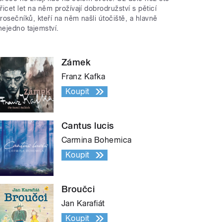
třicet let na něm prožívají dobrodružství s pěticí
trosečníků, kteří na něm našli útočiště, a hlavně
nejedno tajemství.
Zámek
Franz Kafka
Koupit
Cantus lucis
Carmina Bohemica
Koupit
Broučci
Jan Karafiát
Koupit