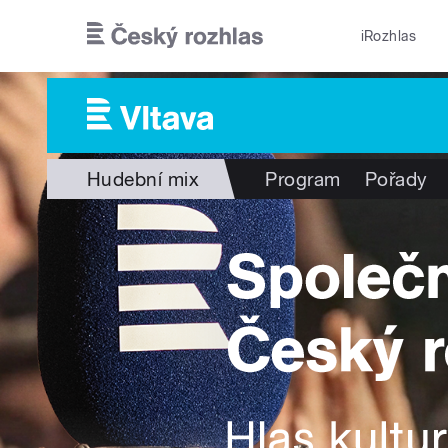
Přejít k hlavnímu obsahu
iRozhlas
Hudební mix
Program
Pořady