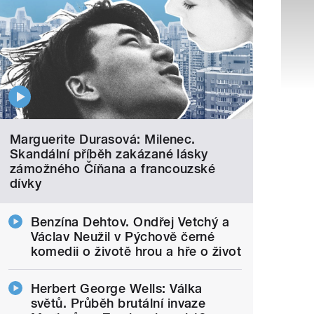
Marguerite Durasová: Milenec.
Skandální příběh zakázané lásky
zámožného Číňana a francouzské
dívky
Benzína Dehtov. Ondřej Vetchý a
Václav Neužil v Pýchově černé
komedii o životě hrou a hře o život
Herbert George Wells: Válka
světů. Průběh brutální invaze