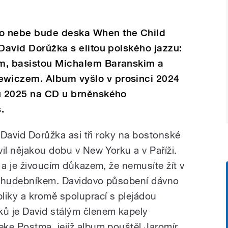
 nebe bude deska When the Child
 David Dorůžka s elitou polského jazzu:
em, basistou Michalem Baranskim a
wiczem. Album vyšlo v prosinci 2024
ku 2025 na CD u brněnského
.
l David Dorůžka asi tři roky na bostonské
il nějakou dobu v New Yorku a v Paříži.
 a je živoucím důkazem, že nemusíte žít v
m hudebníkem. Davidovo působení dávno
liky a kromě spoluprací s plejádou
ů je David stálým členem kapely
ke Postma, jejíž album pouštěl Jaromír