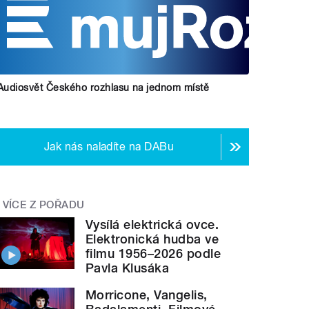
Audiosvět Českého rozhlasu na jednom místě
Jak nás naladíte na DABu
VÍCE Z POŘADU
Vysílá elektrická ovce.
Elektronická hudba ve
filmu 1956–2026 podle
Pavla Klusáka
Morricone, Vangelis,