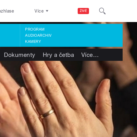
ozhlase
Více
ŽIVĚ
PROGRAM
AUDIOARCHIV
KAMERY
Dokumenty
Hry a četba
Více
…