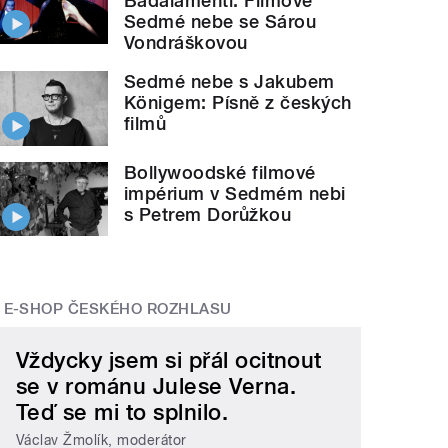
Badalamenti. Filmové
Sedmé nebe se Sárou
Vondráškovou
Sedmé nebe s Jakubem
Königem: Písně z českých
filmů
Bollywoodské filmové
impérium v Sedmém nebi
s Petrem Dorůžkou
E-SHOP ČESKÉHO ROZHLASU
Vždycky jsem si přál ocitnout
se v románu Julese Verna.
Teď se mi to splnilo.
Václav Žmolík, moderátor