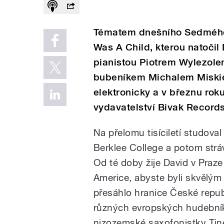
Tématem dnešního Sedmého
Was A Child, kterou natočil
pianistou Piotrem Wylezol
bubeníkem Michalem Miskie
elektronicky a v březnu ro
vydavatelství Bivak Records
Na přelomu tisíciletí studova
Berklee College a potom stráv
Od té doby žije David v Praze
Americe, abyste byli skvělý
přesáhlo hranice České repub
různých evropských hudebník
nizozemské saxofonistky Tine