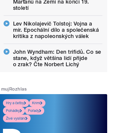
Marťanů na Zemi na konci 19.
století
Lev Nikolajevič Tolstoj: Vojna a
mír. Epochální dílo a společenská
kritika z napoleonských válek
John Wyndham: Den trifidů. Co se
stane, když většina lidí přijde
o zrak? Čte Norbert Lichý
mujRozhlas
Hry a četby
Krimi
Pohádky
Pořady
Živé vysílání