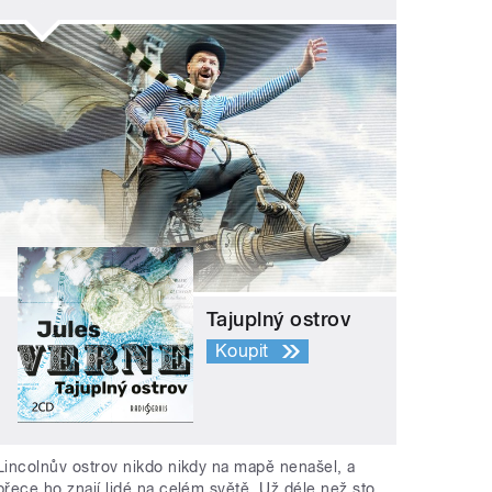
Tajuplný ostrov
Koupit
Lincolnův ostrov nikdo nikdy na mapě nenašel, a
přece ho znají lidé na celém světě. Už déle než sto