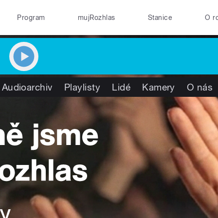
Program
mujRozhlas
Stanice
O r
Audioarchiv
Playlisty
Lidé
Kamery
O nás