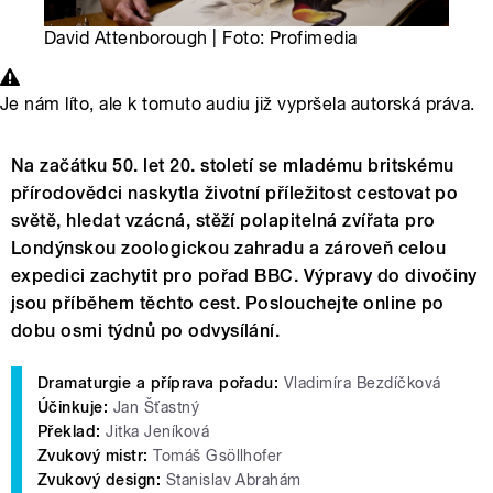
David Attenborough | Foto: Profimedia
Je nám líto, ale k tomuto audiu již vypršela autorská práva.
Na začátku 50. let 20. století se mladému britskému
přírodovědci naskytla životní příležitost cestovat po
světě, hledat vzácná, stěží polapitelná zvířata pro
Londýnskou zoologickou zahradu a zároveň celou
expedici zachytit pro pořad BBC. Výpravy do divočiny
jsou příběhem těchto cest. Poslouchejte online po
dobu osmi týdnů po odvysílání.
Dramaturgie a příprava pořadu:
Vladimíra Bezdíčková
Účinkuje:
Jan Šťastný
Překlad:
Jitka Jeníková
Zvukový mistr:
Tomáš Gsöllhofer
Zvukový design:
Stanislav Abrahám