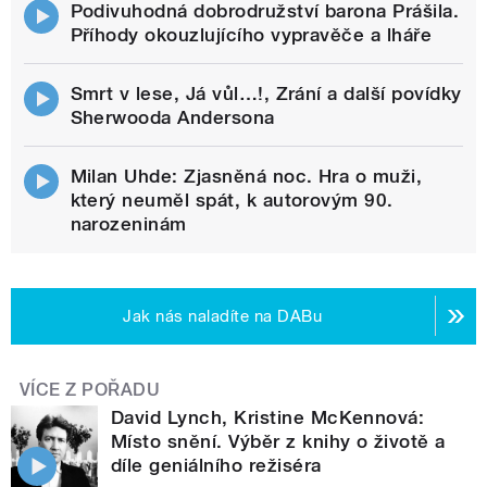
Podivuhodná dobrodružství barona Prášila.
Příhody okouzlujícího vypravěče a lháře
Smrt v lese, Já vůl…!, Zrání a další povídky
Sherwooda Andersona
Milan Uhde: Zjasněná noc. Hra o muži,
který neuměl spát, k autorovým 90.
narozeninám
Jak nás naladíte na DABu
VÍCE Z POŘADU
David Lynch, Kristine McKennová:
Místo snění. Výběr z knihy o životě a
díle geniálního režiséra