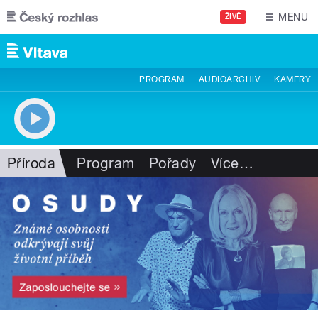
Přejít k hlavnímu obsahu
MENU
ŽIVĚ
PROGRAM
AUDIOARCHIV
KAMERY
Příroda
Program
Pořady
Více
…