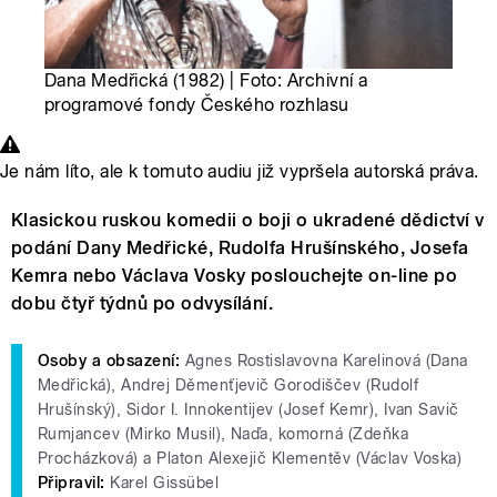
Dana Medřická (1982) | Foto: Archivní a
programové fondy Českého rozhlasu
Je nám líto, ale k tomuto audiu již vypršela autorská práva.
Klasickou ruskou komedii o boji o ukradené dědictví v
podání Dany Medřické, Rudolfa Hrušínského, Josefa
Kemra nebo Václava Vosky poslouchejte on-line po
dobu čtyř týdnů po odvysílání.
Osoby a obsazení:
Agnes Rostislavovna Karelinová (Dana
Medřická), Andrej Děmenťjevič Gorodiščev (Rudolf
Hrušínský), Sidor I. Innokentijev (Josef Kemr), Ivan Savič
Rumjancev (Mirko Musil), Naďa, komorná (Zdeňka
Procházková) a Platon Alexejič Klementěv (Václav Voska)
Připravil:
Karel Gissübel