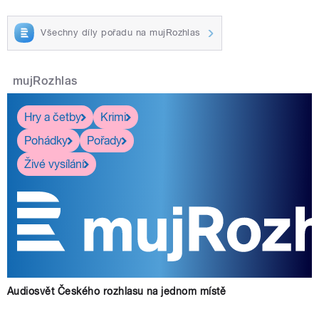
Všechny díly pořadu na mujRozhlas
mujRozhlas
Hry a četby
Krimi
Pohádky
Pořady
Živé vysílání
Audiosvět Českého rozhlasu na jednom místě