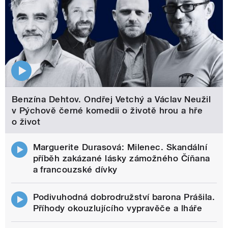
Benzína Dehtov. Ondřej Vetchý a Václav Neužil
v Pýchově černé komedii o životě hrou a hře
o život
Marguerite Durasová: Milenec. Skandální
příběh zakázané lásky zámožného Číňana
a francouzské dívky
Podivuhodná dobrodružství barona Prášila.
Příhody okouzlujícího vypravěče a lháře