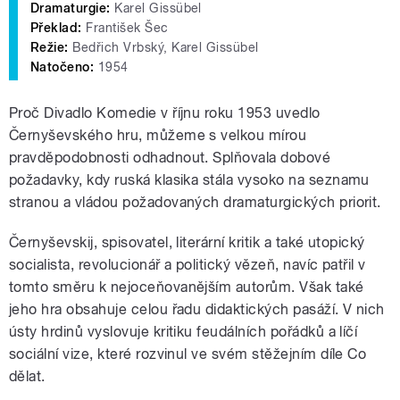
Dramaturgie:
Karel Gissübel
Překlad:
František Šec
Režie:
Bedřich Vrbský, Karel Gissübel
Natočeno:
1954
Proč Divadlo Komedie v říjnu roku 1953 uvedlo
Černyševského hru, můžeme s velkou mírou
pravděpodobnosti odhadnout. Splňovala dobové
požadavky, kdy ruská klasika stála vysoko na seznamu
stranou a vládou požadovaných dramaturgických priorit.
Černyševskij, spisovatel, literární kritik a také utopický
socialista, revolucionář a politický vězeň, navíc patřil v
tomto směru k nejoceňovanějším autorům. Však také
jeho hra obsahuje celou řadu didaktických pasáží. V nich
ústy hrdinů vyslovuje kritiku feudálních pořádků a líčí
sociální vize, které rozvinul ve svém stěžejním díle Co
dělat.