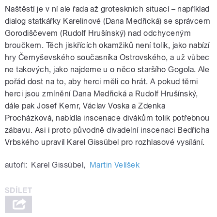
Naštěstí je v ní ale řada až groteskních situací – například
dialog statkářky Karelinové (Dana Medřická) se správcem
Gorodiščevem (Rudolf Hrušínský) nad odchyceným
broučkem. Těch jiskřících okamžiků není tolik, jako nabízí
hry Černyševského současníka Ostrovského, a už vůbec
ne takových, jako najdeme u o něco staršího Gogola. Ale
pořád dost na to, aby herci měli co hrát. A pokud těmi
herci jsou zmínění Dana Medřická a Rudolf Hrušínský,
dále pak Josef Kemr, Václav Voska a Zdenka
Procházková, nabídla inscenace divákům tolik potřebnou
zábavu. Asi i proto původně divadelní inscenaci Bedřicha
Vrbského upravil Karel Gissübel pro rozhlasové vysílání.
autoři:
Karel Gissübel
,
Martin Velíšek