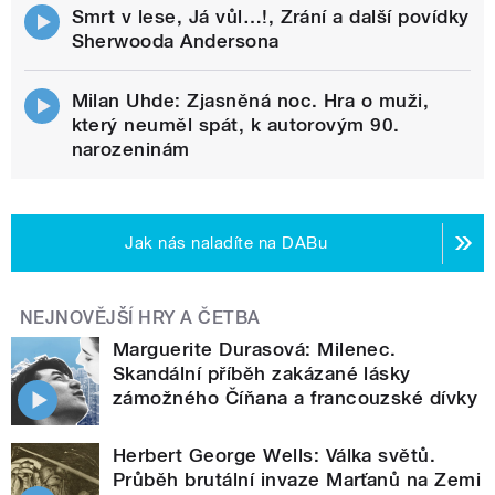
Smrt v lese, Já vůl…!, Zrání a další povídky
Sherwooda Andersona
Milan Uhde: Zjasněná noc. Hra o muži,
který neuměl spát, k autorovým 90.
narozeninám
Jak nás naladíte na DABu
NEJNOVĚJŠÍ HRY A ČETBA
Marguerite Durasová: Milenec.
Skandální příběh zakázané lásky
zámožného Číňana a francouzské dívky
Herbert George Wells: Válka světů.
Průběh brutální invaze Marťanů na Zemi