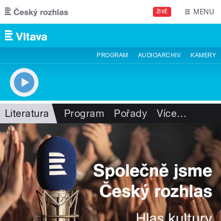
Přejít k hlavnímu obsahu
MENU
ŽIVĚ
PROGRAM
AUDIOARCHIV
KAMERY
Literatura
Program
Pořady
Více
…