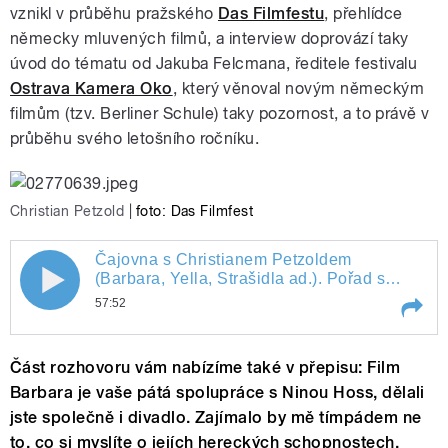
vznikl v průběhu pražského
Das Filmfestu
, přehlídce
německy mluvených filmů, a interview doprovází taky
úvod do tématu od Jakuba Felcmana, ředitele festivalu
Ostrava Kamera Oko
, který věnoval novým německým
filmům (tzv. Berliner Schule) taky pozornost, a to právě v
průběhu svého letošního ročníku.
Christian Petzold
|
foto: Das Filmfest
Čajovna s Christianem Petzoldem
Čajovna s Christianem Petzoldem
(Barbara, Yella, Strašidla ad.). Pořad s
německým filmovým režisérem připravil a
57:52
(Barbara, Yella, Strašidla ad.). Pořad s
uvádí Pavel Sladký.
Play /
Čajovna s Christianem Petzoldem
německým filmovým režisérem
Část rozhovoru vám nabízíme také v přepisu:
Film
(Barbara, Yella, Strašidla ad.). Pořad s
německým filmovým režisérem připravil
Barbara je vaše pátá spolupráce s Ninou Hoss, dělali
připravil a uvádí Pavel Sladký.
a uvádí Pavel Sladký.
jste společně i divadlo. Zajímalo by mě tímpádem ne
to, co si myslíte o jejích hereckých schopnostech,