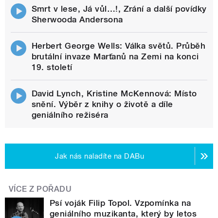
Smrt v lese, Já vůl…!, Zrání a další povídky
Sherwooda Andersona
Herbert George Wells: Válka světů. Průběh
brutální invaze Marťanů na Zemi na konci
19. století
David Lynch, Kristine McKennová: Místo
snění. Výběr z knihy o životě a díle
geniálního režiséra
Jak nás naladíte na DABu
VÍCE Z POŘADU
Psí voják Filip Topol. Vzpomínka na
geniálního muzikanta, který by letos