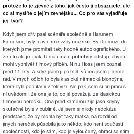
protože to je zjevné z toho, jak často ji obsazujete, ale
co si myslíte o jejím zevnějšku... Co pro vás vyjadřuje
její tvář?
pause
Když jsem dřív psal scénáře společně s Harunem
Farockim, byly hlavní role vždy mužské. Byli to muži, do
kterých jsme promítali taky hodně autobiografického. U
žen to ale je jinak. U nich mám potřebný odstup, abych
mohl vyprávět filmový příběh. Ninu Hoss jsem poznal
před 11 lety. A když jsem ji poznal, vůbec jsem ji neměl
rád. V mých očích to byla klasická německá blondýna,
která byla populární v televizi. Ale pak jsem si při práci s
ní uvědomil, že ona je to, co já považuju za klasickou
filmovou herečku. Ona před kamerou žije jako kdyby
skutečně byla v bublině. Já jsem si nikdy nedokázal
představit, že by mohla být taky matka, na rozdíl od
jiných hereček působila jako někdo, kdo není součástí
společnosti, kdo je sám, kdo je vyloučený, obrací se sám