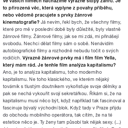
Ve vašich filmech nacházíme výrazné stopy žánrů. Je
to přirozená věc, která vyplyne z povahy příběhu,
nebo vědomě pracujete s prvky žánrové
kinematografie?
Já nevím, řekl bych, že všechny filmy,
které pro mě v poslední době byly důležité, byly vlastně
žánrové filmy. Žánrové filmy, jak se mi zdá, mi přinášejí
svobodu. Nechci dělat filmy sám o sobě. Nenávidím
autobiografické filmy a rozhodně nebudu točit o svých
rodičích.
Výrazně žánrové prvky má i film film Yella,
který mám rád. Je tenhle film analýza kapitalismu?
Ano, je to analýza kapitalismu, toho moderního
kapitalismu. Ne toho klasického, ve kterém nějaký
továrník s tlustým doutníkem vykořisťuje svoje dělníky a
pak se nechá vykouřit svojí sekretářkou. Říkám si, že na
kapitalismu musí něco být, když například tak fascinoval a
fascinuje bývalý východní blok. Když tady v Praze přijdu
do obchodu mobilního operátora, tak cítím, že na té
estetice něco je. Ty ženy tam působí tak nějak sexy. (...)