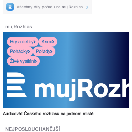
Všechny díly pořadu na mujRozhlas
mujRozhlas
Hry a četby
Krimi
Pohádky
Pořady
Živé vysílání
Audiosvět Českého rozhlasu na jednom místě
NEJPOSLOUCHANĚJŠÍ