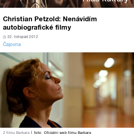
Christian Petzold: Nenávidím
autobiografické filmy
22. listopad 2012
Čajovna
Z filmu Barbara
|
foto:
Oficiální web filmu Barbara