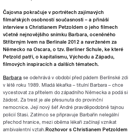
Čajovna pokračuje v portrétech zajímavých
filmařských osobností současnosti – a přináší
interview s Christianem Petzoldem o jeho filmech
včetně nejnovějšího snímku Barbara, oceněného
Stříbrným lvem na Berlinale 2012 a navrženém za
Německo na Oscara, o tzv. Berliner Schule, ke které
Petzold patří, o kapitalismu, Východu a Západu,
filmových inspiracích a dalších tématech.
Barbara
se odehrává v období před pádem Berlínské zdi
v létě roku 1989. Mladá lékařka – titulní Barbara – chce
vycestovat za přítelem do západního Německa a podá si
žádost. Za trest je ale přesunuta do provinční
nemocnice. Její nový šéf André pravděpodobně tajnou
policií Stasi. Zatímco se připravuje Barbařin nelegální
přechod hranice, mezi oběma lékaři začínají vznikat
ambivalentní vztah.
Rozhovor s Christianem Petzoldem