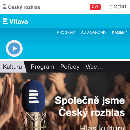
Přejít k hlavnímu obsahu
MENU
ŽIVĚ
PROGRAM
AUDIOARCHIV
KAMERY
Kultura
Program
Pořady
Více
…