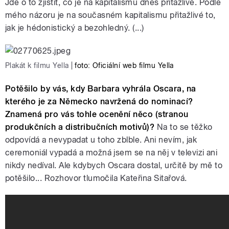
Jde o to zjistit, co je na kapitalismu dnes přitažlivé. Podle
mého názoru je na současném kapitalismu přitažlivé to,
jak je hédonistický a bezohledný. (...)
Plakát k filmu Yella
|
foto: Oficiální web filmu Yella
Potěšilo by vás, kdy Barbara vyhrála Oscara, na
kterého je za Německo navržená do nominací?
Znamená pro vás tohle ocenění něco (stranou
produkčních a distribučních motivů)?
Na to se těžko
odpovídá a nevypadat u toho zblble. Ani nevím, jak
ceremoniál vypadá a možná jsem se na něj v televizi ani
nikdy nedíval. Ale kdybych Oscara dostal, určitě by mě to
potěšilo...
Rozhovor tlumočila Kateřina Sitařová.