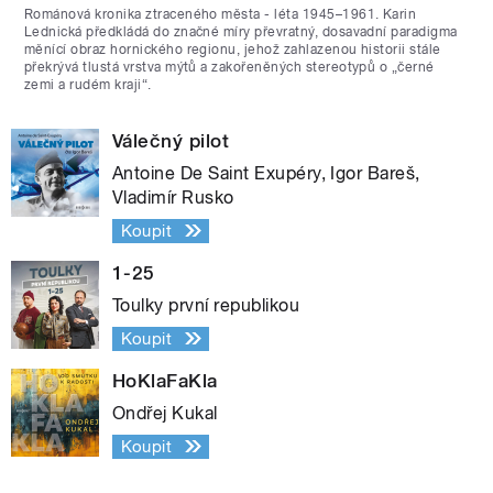
Románová kronika ztraceného města - léta 1945–1961. Karin
Lednická předkládá do značné míry převratný, dosavadní paradigma
měnící obraz hornického regionu, jehož zahlazenou historii stále
překrývá tlustá vrstva mýtů a zakořeněných stereotypů o „černé
zemi a rudém kraji“.
Válečný pilot
Antoine De Saint Exupéry, Igor Bareš,
Vladimír Rusko
Koupit
1-25
Toulky první republikou
Koupit
HoKlaFaKla
Ondřej Kukal
Koupit