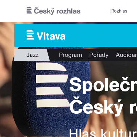
Přejít k hlavnímu obsahu
iRozhlas
Jazz
Program
Pořady
Audioar