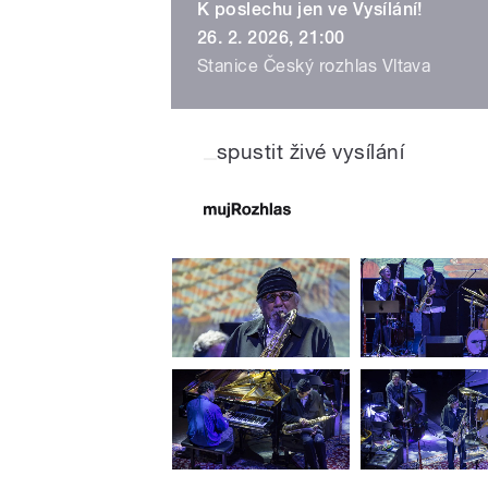
K poslechu jen ve Vysílání!
26. 2. 2026, 21:00
Stanice Český rozhlas Vltava
spustit živé vysílání