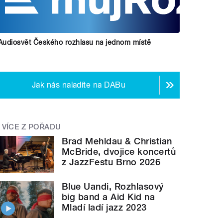
Audiosvět Českého rozhlasu na jednom místě
Jak nás naladíte na DABu
VÍCE Z POŘADU
Brad Mehldau & Christian
McBride, dvojice koncertů
z JazzFestu Brno 2026
Blue Uandi, Rozhlasový
big band a Aid Kid na
Mladí ladí jazz 2023