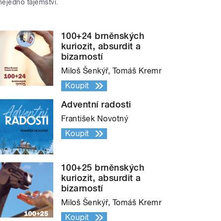
nejedno tajemství.
100+24 brněnských
kuriozit, absurdit a
bizarností
Miloš Šenkýř, Tomáš Kremr
Koupit
Adventní radosti
František Novotný
Koupit
100+25 brněnských
kuriozit, absurdit a
bizarností
Miloš Šenkýř, Tomáš Kremr
Koupit