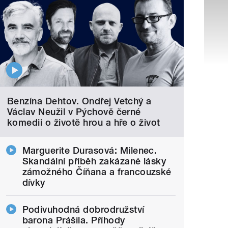
Benzína Dehtov. Ondřej Vetchý a
Václav Neužil v Pýchově černé
komedii o životě hrou a hře o život
Marguerite Durasová: Milenec.
Skandální příběh zakázané lásky
zámožného Číňana a francouzské
dívky
Podivuhodná dobrodružství
barona Prášila. Příhody