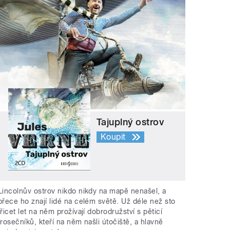
Tajuplný ostrov
Koupit
Lincolnův ostrov nikdo nikdy na mapě nenašel, a
přece ho znají lidé na celém světě. Už déle než sto
třicet let na něm prožívají dobrodružství s pěticí
trosečníků, kteří na něm našli útočiště, a hlavně