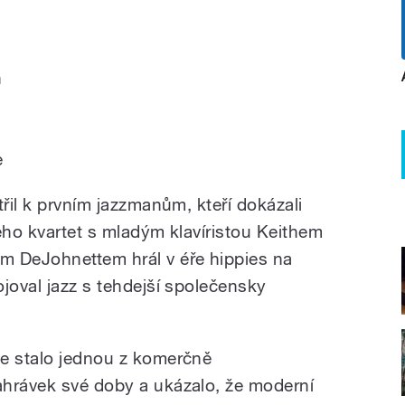
n
e
třil k prvním jazzmanům, kteří dokázali
eho kvartet s mladým klavíristou
Keithem
em DeJohnettem
hrál v éře hippies na
joval jazz s tehdejší společensky
se stalo jednou z komerčně
ahrávek své doby a ukázalo, že moderní