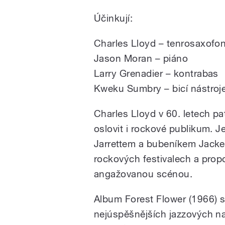
Účinkují:
Charles Lloyd – tenrosaxofo
Jason Moran – piáno
Larry Grenadier – kontrabas
Kweku Sumbry – bicí nástroj
Charles Lloyd
v 60. letech pa
oslovit i rockové publikum. J
Jarrettem
a bubeníkem
Jack
rockových festivalech a propo
angažovanou scénou.
Album Forest Flower (1966) 
nejúspěšnějších jazzových n