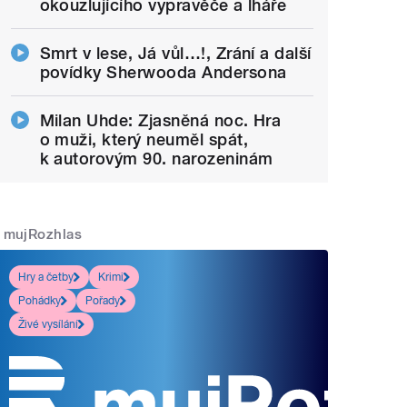
okouzlujícího vypravěče a lháře
Smrt v lese, Já vůl…!, Zrání a další
povídky Sherwooda Andersona
Milan Uhde: Zjasněná noc. Hra
o muži, který neuměl spát,
k autorovým 90. narozeninám
mujRozhlas
Hry a četby
Krimi
Pohádky
Pořady
Živé vysílání