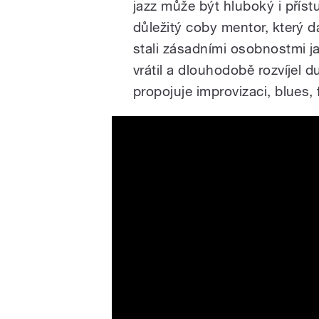
jazz může být hluboký i příst
důležitý coby mentor, který d
stali zásadními osobnostmi ja
vrátil a dlouhodobě rozvíjel d
propojuje improvizaci, blues, 
Charles LLOYD, JazzFestB