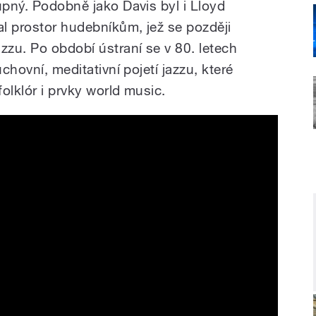
upný. Podobně jako Davis byl i Lloyd
al prostor hudebníkům, jež se později
zzu. Po období ústraní se v 80. letech
uchovní, meditativní pojetí jazzu, které
folklór i prvky world music.
rno, SONO Brno, 10.11.2025