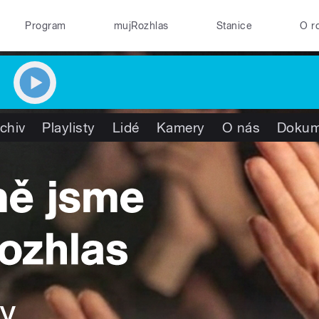
Program
mujRozhlas
Stanice
O r
chiv
Playlisty
Lidé
Kamery
O nás
Dokum