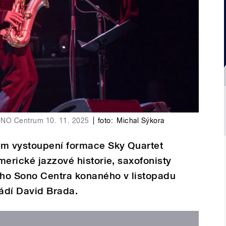
SONO Centrum 10. 11. 2025
|
foto:
Michal Sýkora
am vystoupení formace Sky Quartet
merické jazzové historie, saxofonisty
ho Sono Centra konaného v listopadu
vádí David Brada.