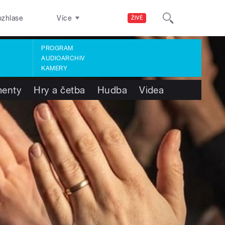
ozhlase
Více
ŽIVĚ
PROGRAM
AUDIOARCHIV
KAMERY
enty
Hry a četba
Hudba
Videa