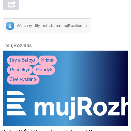
Všechny díly pořadu na mujRozhlas
mujRozhlas
Hry a četby
Krimi
Pohádky
Pořady
Živé vysílání