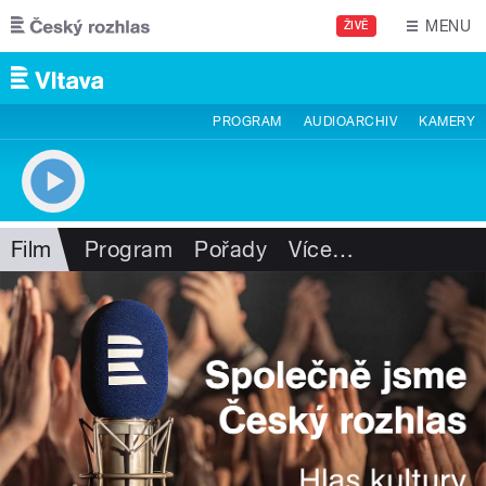
Přejít k hlavnímu obsahu
MENU
ŽIVĚ
PROGRAM
AUDIOARCHIV
KAMERY
Film
Program
Pořady
Více
…