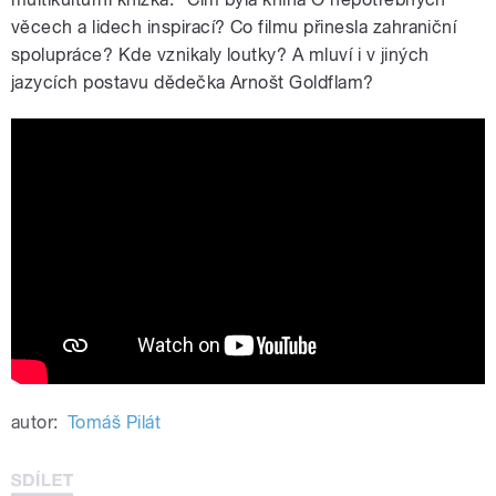
věcech a lidech inspirací? Co filmu přinesla zahraniční
spolupráce? Kde vznikaly loutky? A mluví i v jiných
jazycích postavu dědečka Arnošt Goldflam?
Pohádky po babičce (2025), teaser,
režie: David Súkup, Patrik Pašš, Leon
Vidmar, Jean-Claude Rozec
autor:
Tomáš Pilát