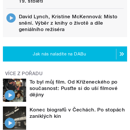
19. století
David Lynch, Kristine McKennová: Místo
snění. Výběr z knihy o životě a díle
geniálního režiséra
Jak nás naladíte na DABu
VÍCE Z POŘADU
To byl můj film. Od Kříženeckého po
současnost: Pusťte si do uší filmové
dějiny
Konec biografů v Čechách. Po stopách
zaniklých kin