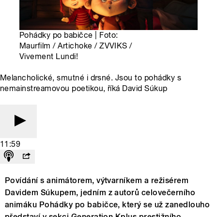
Pohádky po babičce | Foto:
Maurfilm / Artichoke / ZVVIKS /
Vivement Lundi!
Melancholické, smutné i drsné. Jsou to pohádky s
nemainstreamovou poetikou, říká David Súkup
11:59
Povídání s animátorem, výtvarníkem a režisérem
Davidem Súkupem, jedním z autorů celovečerního
animáku Pohádky po babičce, který se už zanedlouho
představí v sekci Generation Kplus prestižního