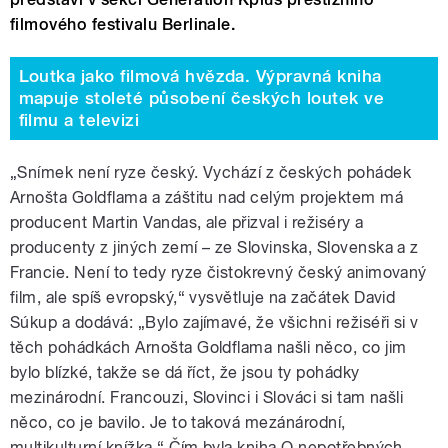
filmového festivalu Berlinale.
Loutka jako filmová hvězda. Výpravná kniha
mapuje stoleté působení českých loutek ve
filmu a televizi
„Snímek není ryze český. Vychází z českých pohádek
Arnošta Goldflama a záštitu nad celým projektem má
producent Martin Vandas, ale přizval i režiséry a
producenty z jiných zemí – ze Slovinska, Slovenska a z
Francie. Není to tedy ryze čistokrevný český animovaný
film, ale spíš evropský,“ vysvětluje na začátek David
Súkup a dodává: „Bylo zajímavé, že všichni režiséři si v
těch pohádkách Arnošta Goldflama našli něco, co jim
bylo blízké, takže se dá říct, že jsou ty pohádky
mezinárodní. Francouzi, Slovinci i Slováci si tam našli
něco, co je bavilo. Je to taková mezánárodní,
multikulturní knížka.“ Čím byla kniha O nepotřebných