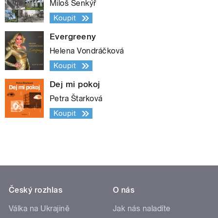
Miloš Šenkýř
Koupit
Evergreeny
Helena Vondráčková
Koupit
Dej mi pokoj
Petra Štarková
Koupit
Český rozhlas
O nás
Válka na Ukrajině
Jak nás naladíte