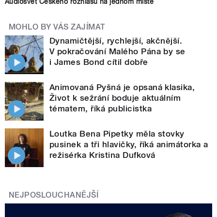
Audiosvět Českého rozhlasu na jednom místě
MOHLO BY VÁS ZAJÍMAT
Dynamičtější, rychlejší, akčnější.
V pokračování Malého Pána by se
i James Bond cítil dobře
Animovaná Pyšná je opsaná klasika,
Život k sežrání boduje aktuálním
tématem, říká publicistka
Loutka Bena Pipetky měla stovky
pusinek a tři hlavičky, říká animátorka a
režisérka Kristina Dufková
NEJPOSLOUCHANĚJŠÍ