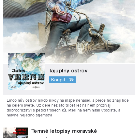
Tajuplný ostrov
Koupit
Lincolnův ostrov nikdo nikdy na mapě nenašel, a přece ho znají lidé
na celém světě. Už déle než sto třicet let na něm prožívají
dobrodružství s pěticí trosečníků, kteří na něm našli útočiště, a
hlavně nejedno tajemství.
Temné letopisy moravské