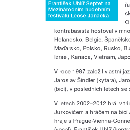
František Uhlíř Septet na
ř
Mezinárodním hudebním
s
festivalu Leoše Janáčka
O
kontrabasista hostoval v mn
Holandsko, Belgie, Španělsko
Maďarsko, Polsko, Rusko, Bu
Izrael, Kanada, Vietnam, Jap
V roce 1987 založil vlastní j
Jaroslav Šindler (kytara), Jaro
(bicí), v posledních letech s
V letech 2002–2012 hrál v tr
Jurkovičem a hráčem na bicí
hraje s Prague-Vienna-Connect
(vocal), František Uhlíř (kontr