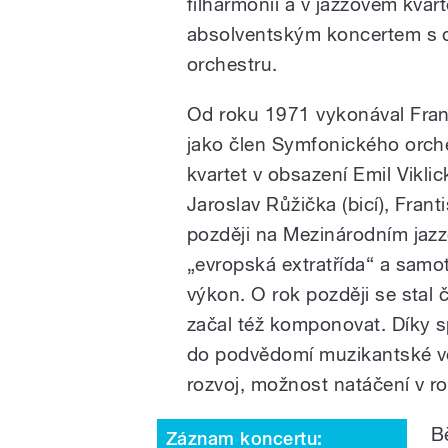
filharmonii a v jazzovém kvar
absolventským koncertem s
orchestru.
Od roku 1971 vykonával Frant
jako člen Symfonického orche
kvartet v obsazení Emil Vikli
Jaroslav Růžička (bicí), Frant
později na Mezinárodním jazz
„evropská extratřída“ a samot
výkon. O rok později se sta
začal též komponovat. Díky s
do podvědomí muzikantské ve
rozvoj, možnost natáčení v roz
B
Záznam koncertu: