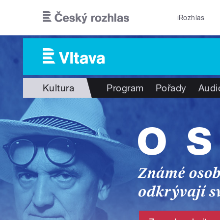
Přejít k hlavnímu obsahu
iRozhlas
Kultura
Program
Pořady
Audi