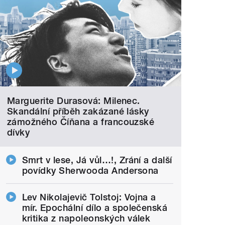
Marguerite Durasová: Milenec.
Skandální příběh zakázané lásky
zámožného Číňana a francouzské
dívky
Smrt v lese, Já vůl…!, Zrání a další
povídky Sherwooda Andersona
Lev Nikolajevič Tolstoj: Vojna a
mír. Epochální dílo a společenská
kritika z napoleonských válek