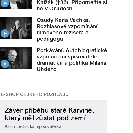
Knížák (†86). Připomeňte si
ho v Osudech
Osudy Karla Vachka.
Rozhlasové vzpomínání
filmového režiséra a
pedagoga
Potkávání. Autobiografické
vzpomínání spisovatele,
dramatika a politika Milana
Uhdeho
E-SHOP ČESKÉHO ROZHLASU
Závěr příběhu staré Karviné,
který měl zůstat pod zemí
Karin Lednická, spisovatelka