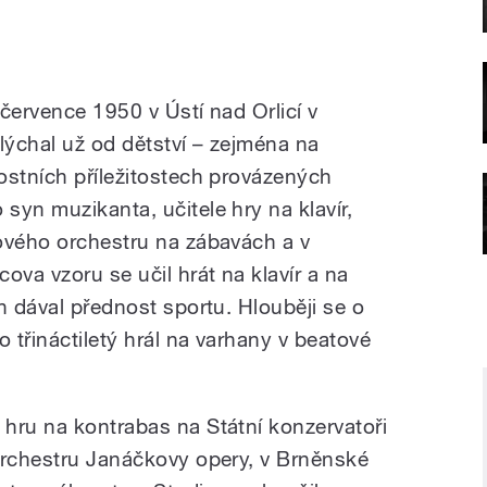
 července 1950 v Ústí nad Orlicí v
ýchal už od dětství – zejména na
ostních příležitostech provázených
syn muzikanta, učitele hry na klavír,
ového orchestru na zábavách a v
ova vzoru se učil hrát na klavír a na
h dával přednost sportu. Hlouběji se o
o třináctiletý hrál na varhany v beatové
hru na kontrabas na Státní konzervatoři
orchestru Janáčkovy opery, v Brněnské