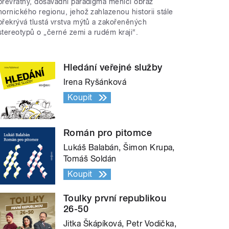
převratný, dosavadní paradigma měnící obraz
hornického regionu, jehož zahlazenou historii stále
překrývá tlustá vrstva mýtů a zakořeněných
stereotypů o „černé zemi a rudém kraji“.
Hledání veřejné služby
Irena Ryšánková
Koupit
Román pro pitomce
Lukáš Balabán, Šimon Krupa,
Tomáš Soldán
Koupit
Toulky první republikou
26-50
Jitka Škápíková, Petr Vodička,