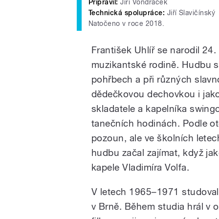
Připravil:
Jiří Vondráček
Technická spolupráce:
Jiří Slavičínský
Natočeno v roce 2018.
František Uhlíř se narodil 24.
muzikantské rodině. Hudbu sl
pohřbech a při různých slavn
dědečkovou dechovkou i jako 
skladatele a kapelníka swing
tanečních hodinách. Podle otc
pozoun, ale ve školních letec
hudbu začal zajímat, když jak
kapele Vladimíra Volfa.
V letech 1965–1971 studoval 
v Brně. Během studia hrál v 