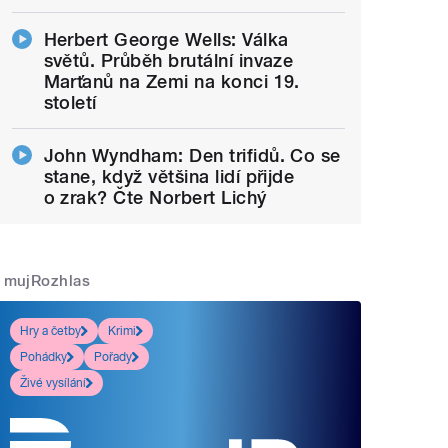
Herbert George Wells: Válka
světů. Průběh brutální invaze
Marťanů na Zemi na konci 19.
století
John Wyndham: Den trifidů. Co se
stane, když většina lidí přijde
o zrak? Čte Norbert Lichý
mujRozhlas
Hry a četby
Krimi
Pohádky
Pořady
Živé vysílání