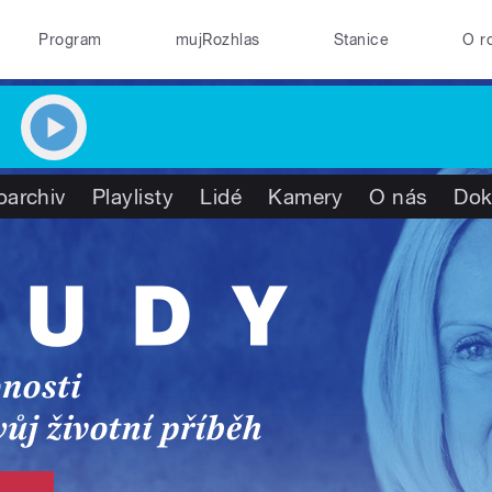
Program
mujRozhlas
Stanice
O r
oarchiv
Playlisty
Lidé
Kamery
O nás
Dok