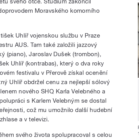
tetu svého otce. Studium zakončil
 doprovodem Moravského komorního
išek Uhlíř vojenskou službu v Praze
stru AUS. Tam také založili jazzový
cký (piano), Jaroslav Dušek (trombon),
išek Uhlíř (kontrabas), který o dva roky
ovém festivalu v Přerově získal ocenění
ný Uhlíř obdržel cenu za nejlepší sólový
l členem nového SHQ Karla Velebného a
polupráci s Karlem Velebným se dostal
řejnosti, což mu umožnilo další hudební
hlase a v televizi.
ěhem svého života spolupracoval s celou