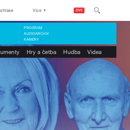
ozhlase
Více
ŽIVĚ
PROGRAM
AUDIOARCHIV
KAMERY
umenty
Hry a četba
Hudba
Videa