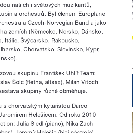
adou našich i světových muzikantů,
kupin a orchestrů. Byl členem Europlane
rchestra a Czech-Norvegian Band a jako
oha zemích (Německo, Norsko, Dánsko,
, Itálie, Švýcarsko, Rakousko,
lharsko, Chorvatsko, Slovinsko, Kypr,
onsko).
azzovou skupinu František Uhlíř Team:
slav Šolc (flétna, altsax), Milan Vitoch
e sestava skupiny různě obměňuje.
iu s chorvatským kytaristou Darco
 Jaromírem Helešicem. Od roku 2010
ion: Julia Siedl (piano), Nika Zach
abas), Jaromír Helešic (bicí nástroje).