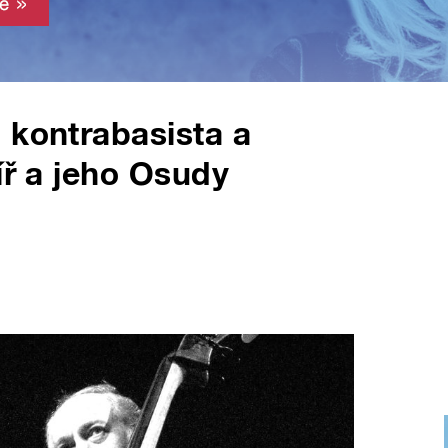
 kontrabasista a
íř a jeho Osudy