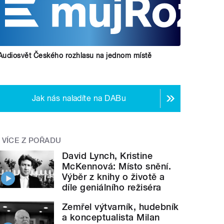
Audiosvět Českého rozhlasu na jednom místě
Jak nás naladíte na DABu
VÍCE Z POŘADU
David Lynch, Kristine
McKennová: Místo snění.
Výběr z knihy o životě a
díle geniálního režiséra
Zemřel výtvarník, hudebník
a konceptualista Milan