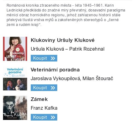
Románová kronika ztraceného města - léta 1945–1961. Karin
Lednická předkládá do značné míry převratný, dosavadní paradigma
měnící obraz hornického regionu, jehož zahlazenou historii stále
překrývá tlustá vrstva mýtů a zakořeněných stereotypů o „černé
zemi a rudém kraji“.
Klukoviny Uršuly Klukové
Uršula Kluková – Patrik Rozehnal
Koupit
Veterinární poradna
Jaroslava Vykoupilová, Milan Štourač
Koupit
Zámek
Franz Kafka
Koupit