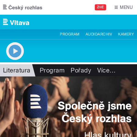
Přejít k hlavnímu obsahu
MENU
ŽIVĚ
PROGRAM
AUDIOARCHIV
KAMERY
Literatura
Program
Pořady
Více
…