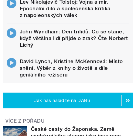
Lev Nikolajevič Tolstoj: Vojna a mír.
Epochální dílo a společenská kritika
z napoleonských válek
John Wyndham: Den trifidů. Co se stane,
když většina lidí přijde o zrak? Čte Norbert
Lichý
David Lynch, Kristine McKennová: Místo
snění. Výběr z knihy o životě a díle
geniálního režiséra
Jak nás naladíte na DABu
VÍCE Z POŘADU
České cesty do Žaponska. Země
vycházejícího slunce jako inspirace