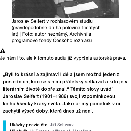
Jaroslav Seifert v rozhlasovém studiu
(pravděpodobně druhá polovina třicátých
let) | Foto: autor neznámý, Archivní a
programové fondy Českého rozhlasu
Je nám líto, ale k tomuto audiu již vypršela autorská práva.
„Byli to krásní a zajímaví lidé a jsem možná jeden z
posledních, kdo se s nimi přátelsky setkával a kdo je v
literárním životě dobře znal.“ Těmito slovy uvádí
Jaroslav Seifert (1901−1986) svoji vzpomínkovou
knihu Všecky krásy světa. Jako přímý pamětník v ní
zachytil výseč doby, která dnes už není.
Ukázky poezie čte:
Jiří Schwarz