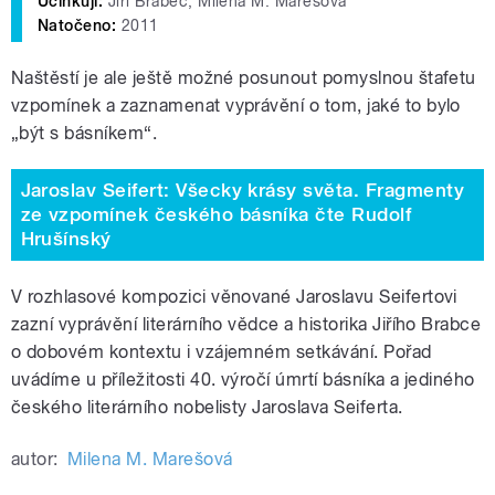
Účinkují:
Jiří Brabec, Milena M. Marešová
Natočeno:
2011
Naštěstí je ale ještě možné posunout pomyslnou štafetu
vzpomínek a zaznamenat vyprávění o tom, jaké to bylo
„být s básníkem“.
Jaroslav Seifert: Všecky krásy světa. Fragmenty
ze vzpomínek českého básníka čte Rudolf
Hrušínský
V rozhlasové kompozici věnované Jaroslavu Seifertovi
zazní vyprávění literárního vědce a historika Jiřího Brabce
o dobovém kontextu i vzájemném setkávání. Pořad
uvádíme u příležitosti 40. výročí úmrtí básníka a jediného
českého literárního nobelisty Jaroslava Seiferta.
autor:
Milena M. Marešová