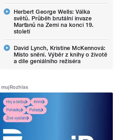
Herbert George Wells: Válka
světů. Průběh brutální invaze
Marťanů na Zemi na konci 19.
století
David Lynch, Kristine McKennová:
Místo snění. Výběr z knihy o životě
a díle geniálního režiséra
mujRozhlas
Hry a četby
Krimi
Pohádky
Pořady
Živé vysílání