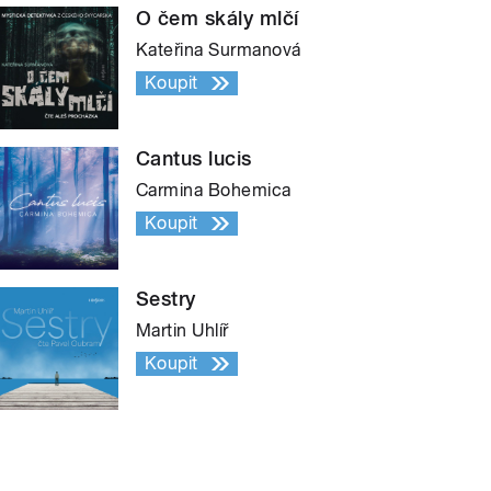
O čem skály mlčí
Kateřina Surmanová
Koupit
Cantus lucis
Carmina Bohemica
Koupit
Sestry
Martin Uhlíř
Koupit