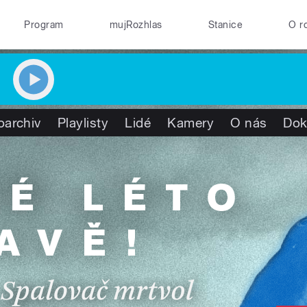
Program
mujRozhlas
Stanice
O r
oarchiv
Playlisty
Lidé
Kamery
O nás
Dok