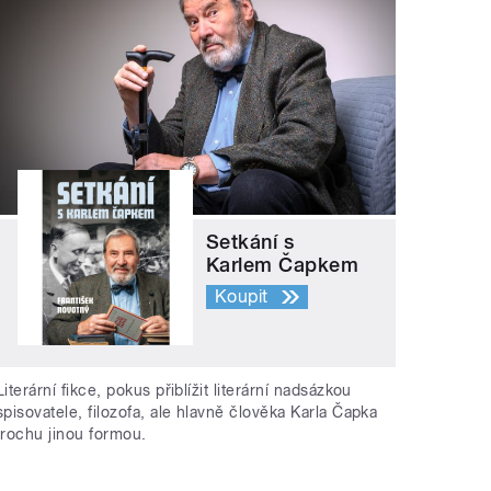
Setkání s
Karlem Čapkem
Koupit
Literární fikce, pokus přiblížit literární nadsázkou
spisovatele, filozofa, ale hlavně člověka Karla Čapka
trochu jinou formou.