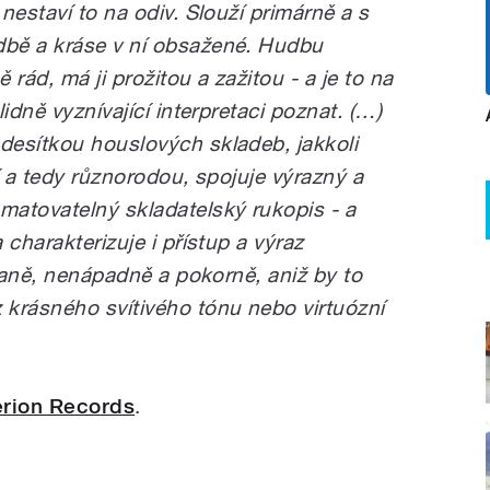
nestaví to na odiv. Slouží primárně a s
bě a kráse v ní obsažené. Hudbu
ád, má ji prožitou a zažitou - a je to na
idně vyznívající interpretaci poznat. (…)
desítkou houslových skladeb, jakkoli
í a tedy různorodou, spojuje výrazný a
atovatelný skladatelský rukopis - a
charakterizuje i přístup a výraz
ovaně, nenápadně a pokorně, aniž by to
krásného svítivého tónu nebo virtuózní
rion Records
.