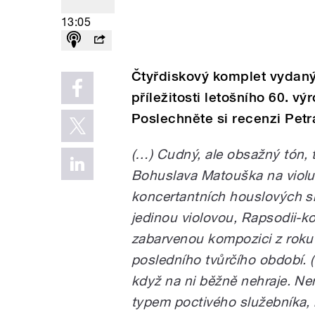
13:05
Čtyřdiskový komplet vydaný
příležitosti letošního 60. v
Poslechněte si recenzi Petr
(…) Cudný, ale obsažný tón, t
Bohuslava Matouška na violu.
koncertantních houslových sk
jedinou violovou, Rapsodii-k
zabarvenou kompozici z roku 
posledního tvůrčího období. (
když na ni běžně nehraje. Ne
typem poctivého služebníka, k