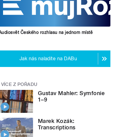
Audiosvět Českého rozhlasu na jednom místě
Jak nás naladíte na DABu
VÍCE Z POŘADU
Gustav Mahler: Symfonie
1–9
Marek Kozák:
Transcriptions