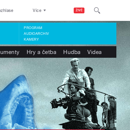
ozhlase
Více
ŽIVĚ
PROGRAM
AUDIOARCHIV
KAMERY
umenty
Hry a četba
Hudba
Videa