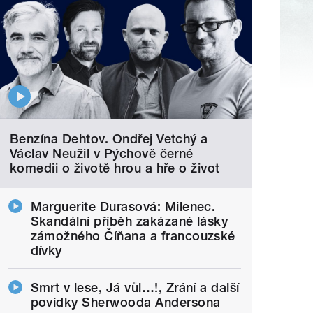
Benzína Dehtov. Ondřej Vetchý a
Václav Neužil v Pýchově černé
komedii o životě hrou a hře o život
Marguerite Durasová: Milenec.
Skandální příběh zakázané lásky
zámožného Číňana a francouzské
dívky
Smrt v lese, Já vůl…!, Zrání a další
povídky Sherwooda Andersona