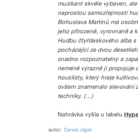
muzikant skvěle vybaven, ale 
naprostou samozřejmostí hud
Bohuslava Martinů má osobně r
jeho přirozeně, vyrovnaně a kl
Hudbu čtyřdeskového alba s 
pocházející ze dvou desetilet
snadno rozpoznatelný a zapam
neméně výrazně ji propojuje a 
houslisty, který hraje kultiv
ovšem znamenalo slevování z 
techniky. (…)
Nahrávka vyšla u labelu
Hype
autor:
Daniel Jäger