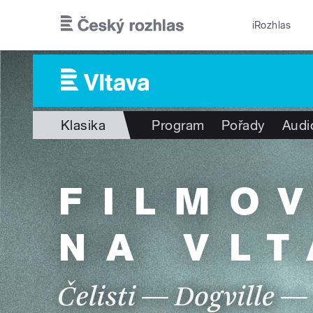
Přejít k hlavnímu obsahu
iRozhlas
Klasika
Program
Pořady
Audi