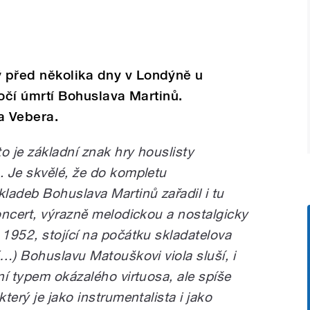
 před několika dny v Londýně u
ýročí úmrtí Bohuslava Martinů.
a Vebera.
o je základní znak hry houslisty
 Je skvělé, že do kompletu
ladeb Bohuslava Martinů zařadil i tu
oncert, výrazně melodickou a nostalgicky
1952, stojící na počátku skladatelova
…) Bohuslavu Matouškovi viola sluší, i
ní typem okázalého virtuosa, ale spíše
terý je jako instrumentalista i jako