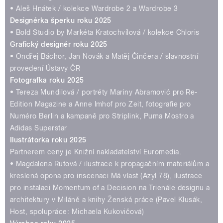
• Aleš Hnátek / kolekce Wardrobe 2 a Wardrobe 3
Designérka šperku roku 2025
• Bold Studio by Markéta Kratochvílová / kolekce Chloris
Grafický designér roku 2025
• Ondřej Báchor, Jan Novák a Matěj Činčera / slavnostní
provedení Ústavy ČR
Fotografka roku 2025
• Tereza Mundilová / portréty Mariny Abramović pro Re-
Edition Magazine a Anne Imhof pro Zeit, fotografie pro
Numéro Berlin a kampaně pro Striplink, Puma Mostro a
Adidas Superstar
Ilustrátorka roku 2025
Partnerem ceny je Knižní nakladatelství Euromedia.
• Magdalena Rutová / ilustrace k propagačním materiálům a
kreslená opona pro inscenaci Má vlast (Azyl 78), ilustrace
pro instalaci Momentum of a Decision na Trienále designu a
architektury v Miláně a knihy Ženská práce (Pavel Klusák,
Host, spolupráce: Michaela Kukovičová)