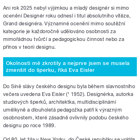
Ani rok 2025 nebyl výjimkou a mladý designér si mimo
ocenění Designér roku odnesl i titul absolutního vítěze,
Grand designéra.
Významné ocenění mimo soutěžní
kategorie je každoročně udělováno osobnosti za
mimořádnou tvůrčí a pedagogickou činnost nebo za
přínos v teorii designu.
Okolnosti mě zkrotily a nejprve jsem se musela
zmenšit do šperku, říká Eva Eisler
Do Síně slávy českého designu byla během slavnostního
večera uvedena Eva Eisler (* 1952). Designérka, autorka
studiových šperků, architektka, multidisciplinární
umělkyně a dlouholetá pedagožka patří k výrazným
osobnostem, které zásadně ovlivnily podobu českého
designu po roce 1989.
Od 80. let žila v New Yorku, do České republiky se vrátila