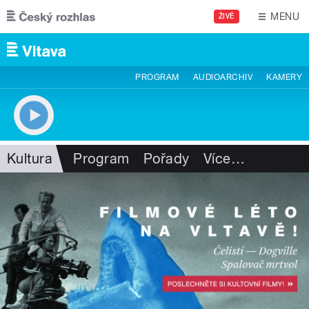
Přejít k hlavnímu obsahu
MENU
ŽIVĚ
PROGRAM
AUDIOARCHIV
KAMERY
Kultura
Program
Pořady
Více
…