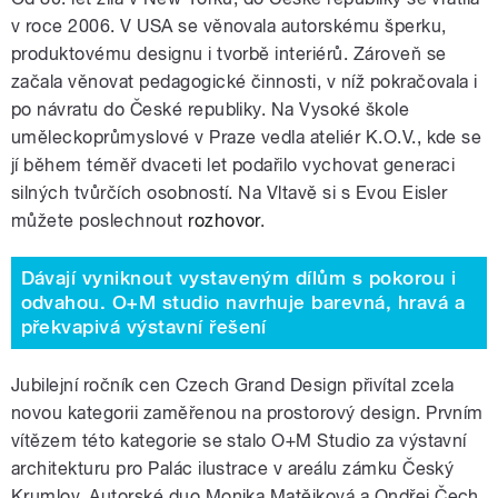
v roce 2006. V USA se věnovala autorskému šperku,
produktovému designu i tvorbě interiérů. Zároveň se
začala věnovat pedagogické činnosti, v níž pokračovala i
po návratu do České republiky. Na Vysoké škole
uměleckoprůmyslové v Praze vedla ateliér K.O.V., kde se
jí během téměř dvaceti let podařilo vychovat generaci
silných tvůrčích osobností. Na Vltavě si s Evou Eisler
můžete poslechnout
rozhovor
.
Dávají vyniknout vystaveným dílům s pokorou i
odvahou. O+M studio navrhuje barevná, hravá a
překvapivá výstavní řešení
Jubilejní ročník cen Czech Grand Design přivítal zcela
novou kategorii zaměřenou na prostorový design. Prvním
vítězem této kategorie se stalo O+M Studio za výstavní
architekturu pro Palác ilustrace v areálu zámku Český
Krumlov. Autorské duo Monika Matějková a Ondřej Čech