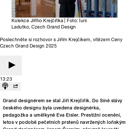
Kolekce Jířího Krejčiříka | Foto: Iurii
Ladutko, Czech Grand Design
Poslechněte si rozhovor s Jiřím Krejčíkem, vítězem Ceny
Czech Grand Design 2025
13:23
Grand designérem se stal Jiří Krejčiřík. Do Síně slávy
českého designu byla uvedena designérka,
pedagožka a umělkyně Eva Eisler. Prestižní ocenění,
letos v podobě pečetních prstenů navržených loňským