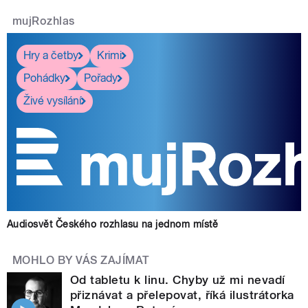
mujRozhlas
Hry a četby
Krimi
Pohádky
Pořady
Živé vysílání
Audiosvět Českého rozhlasu na jednom místě
MOHLO BY VÁS ZAJÍMAT
Od tabletu k linu. Chyby už mi nevadí
přiznávat a přelepovat, říká ilustrátorka