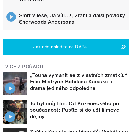
Smrt v lese, Já vůl…!, Zrání a další povídky
Sherwooda Andersona
Jak nás naladíte na DABu
VÍCE Z POŘADU
„Touha vymanit se z vlastních zmatků.“
Film Mistryně Bohdana Karáska je
drama jediného odpoledne
To byl můj film. Od Kříženeckého po
současnost: Pusťte si do uší filmové
dějiny
Zašlá sláva starých biografů: Vydejte se