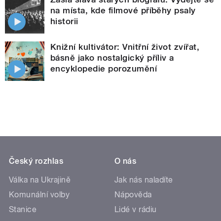
na místa, kde filmové příběhy psaly
historii
Knižní kultivátor: Vnitřní život zvířat,
básně jako nostalgický příliv a
encyklopedie porozumění
Český rozhlas
O nás
Válka na Ukrajině
Jak nás naladíte
Komunální volby
Nápověda
Stanice
Lidé v rádiu