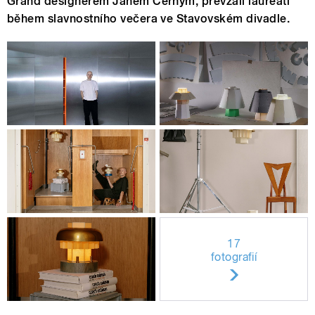
Grand designérem Janem Černým, převzali laureáti
během slavnostního večera ve Stavovském divadle.
17
fotografií