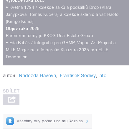
Výrobce roku 2025
• Květná 1794 / kolekce šálků a podšálků Drop (Klára
Janypková, Tomáš Kučera) a kolekce sklenic a váz Haoto
(Kengo Kuma)
Objev roku 2025
Partnerem ceny je KKCG Real Estate Group.
• Eda Babák / fotografie pro GHMP, Vogue Art Project a
MILE Magazine a fotografie Klauzura 2025 pro ELLE
Decoration
autoři:
Naděžda Hávová
,
František Šedivý
,
afo
Všechny díly pořadu na mujRozhlas