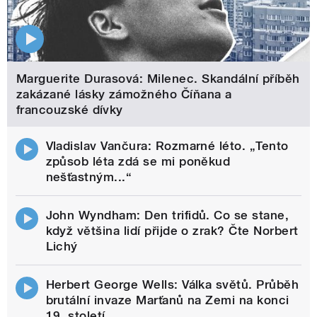
Marguerite Durasová: Milenec. Skandální příběh
zakázané lásky zámožného Číňana a
francouzské dívky
Vladislav Vančura: Rozmarné léto. „Tento
způsob léta zdá se mi poněkud
nešťastným...“
John Wyndham: Den trifidů. Co se stane,
když většina lidí přijde o zrak? Čte Norbert
Lichý
Herbert George Wells: Válka světů. Průběh
brutální invaze Marťanů na Zemi na konci
19. století