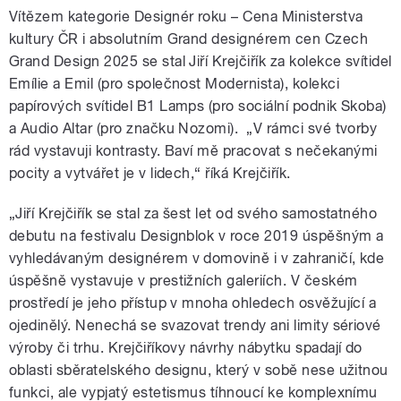
Vítězem kategorie Designér roku – Cena Ministerstva
kultury ČR i absolutním Grand designérem cen Czech
Grand Design 2025 se stal Jiří Krejčiřík za kolekce svítidel
Emílie a Emil (pro společnost Modernista), kolekci
papírových svítidel B1 Lamps (pro sociální podnik Skoba)
a Audio Altar (pro značku Nozomi). „V rámci své tvorby
rád vystavuji kontrasty. Baví mě pracovat s nečekanými
pocity a vytvářet je v lidech,“ říká Krejčiřík.
„Jiří Krejčiřík se stal za šest let od svého samostatného
debutu na festivalu Designblok v roce 2019 úspěšným a
vyhledávaným designérem v domovině i v zahraničí, kde
úspěšně vystavuje v prestižních galeriích. V českém
prostředí je jeho přístup v mnoha ohledech osvěžující a
ojedinělý. Nenechá se svazovat trendy ani limity sériové
výroby či trhu. Krejčiříkovy návrhy nábytku spadají do
oblasti sběratelského designu, který v sobě nese užitnou
funkci, ale vypjatý estetismus tíhnoucí ke komplexnímu