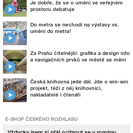
Je dobře, že se o umění ve veřejném
prostoru debatuje
Do metra se nechodí na výstavy vs.
umění do metra!
Za Prahu čitelnější: grafika a design info
a navigačních prvků ve městě se mění
Česká knihovna jede dál. Jde o win-win
projekt, těží z něj knihovníci,
nakladatelé i čtenáři
E-SHOP ČESKÉHO ROZHLASU
Vždycky jsem si přál ocitnout se v románu