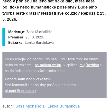
něco v pohledu na jeho satirické dílo, které nese
politické nebo humanisticke poselství? Bude jeho
tvorba ještě dražší? Neztratí své kouzlo?
Repríza z 25.
3. 2026.
Moderuje:
Saša Michailidis
Premiéra:
25. 3. 2026
Editorka:
Lenka Buriánková
Poslouchejte od pondělí do pátku od
16:30
živě na Vltavě
nebo ze záznamu
na našem webu
, v aplikaci
mujRozhlas
a
na dalších podcastových platformách.
Chcete nám něco vzkázat?
Své komentáře nebo tipy posílejte na adresu:
akcent@rozhlas.cz
.
autoři:
Saša Michailidis
,
Lenka Buriánková