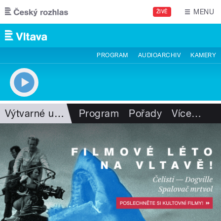
Přejít k hlavnímu obsahu
MENU
ŽIVĚ
PROGRAM
AUDIOARCHIV
KAMERY
Výtvarné umění
Program
Pořady
Více
…