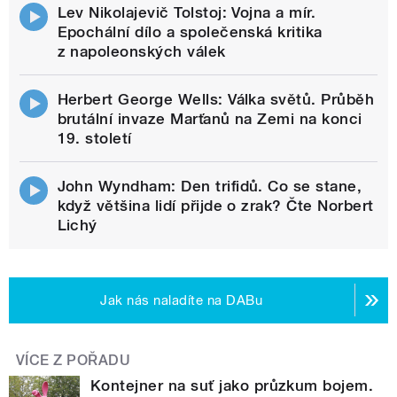
Lev Nikolajevič Tolstoj: Vojna a mír.
Epochální dílo a společenská kritika
z napoleonských válek
Herbert George Wells: Válka světů. Průběh
brutální invaze Marťanů na Zemi na konci
19. století
John Wyndham: Den trifidů. Co se stane,
když většina lidí přijde o zrak? Čte Norbert
Lichý
Jak nás naladíte na DABu
VÍCE Z POŘADU
Kontejner na suť jako průzkum bojem.