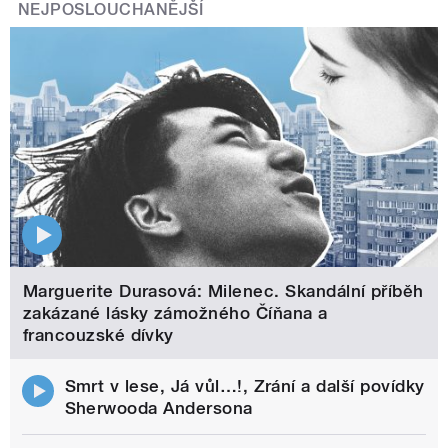
NEJPOSLOUCHANĚJŠÍ
Marguerite Durasová: Milenec. Skandální příběh
zakázané lásky zámožného Číňana a
francouzské dívky
Smrt v lese, Já vůl…!, Zrání a další povídky
Sherwooda Andersona