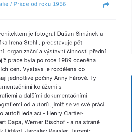
 Práce od roku 1956
fie / Práce od roku 1956
 Práce od roku 1956
architektem je fotograf Dušan Šimánek a
ka Irena Stehli, představuje pět
ční, organizační a výstavní činnosti přední
jejíž práce byla po roce 1989 oceněna
ích cen. Výstava je rozdělena do
nají jednotlivé počiny Anny Fárové. Ty
umentačními kolážemi s
rafiemi a dalšími dokumentačními
otografiemi od autorů, jimiž se ve své práci
 autoři ledajací - Henry Cartier-
rt Capa, Werner Bischof - a na straně
k Drtikol, Jaroslav Ressler, Jaromír