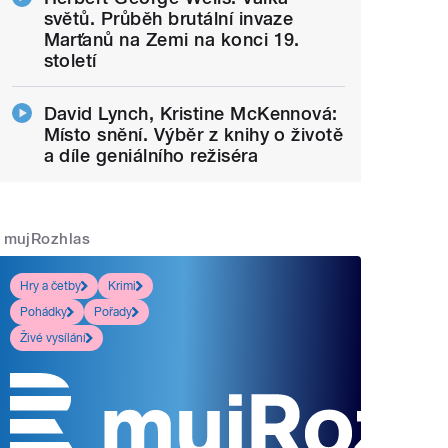
světů. Průběh brutální invaze
Marťanů na Zemi na konci 19.
století
David Lynch, Kristine McKennová:
Místo snění. Výběr z knihy o životě
a díle geniálního režiséra
mujRozhlas
Hry a četby
Krimi
Pohádky
Pořady
Živé vysílání