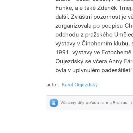
Funke, ale také Zdeněk Tmej
pause
další. Zvláštní pozornost je
zorganizovala po podpisu C
odchodu z pražského Umělec
výstavy v Činoherním klubu, 
1991, výstavy ve Fotochemě č
Oujezdský se včera Anny Fárov
byla v uplynulém padesátiletí
autor:
Karel Oujezdský
Všechny díly pořadu na mujRozhlas