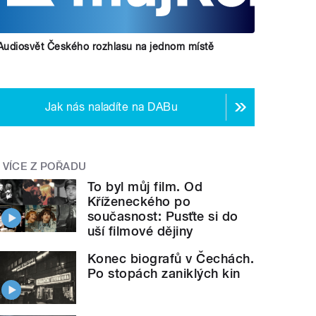
Audiosvět Českého rozhlasu na jednom místě
Jak nás naladíte na DABu
VÍCE Z POŘADU
To byl můj film. Od
Kříženeckého po
současnost: Pusťte si do
uší filmové dějiny
Konec biografů v Čechách.
Po stopách zaniklých kin