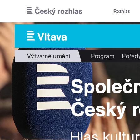
Přejít k hlavnímu obsahu
iRozhlas
Výtvarné umění
Program
Pořad