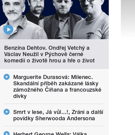
Benzína Dehtov. Ondřej Vetchý a
Václav Neužil v Pýchově černé
komedii o životě hrou a hře o život
Marguerite Durasová: Milenec.
Skandální příběh zakázané lásky
zámožného Číňana a francouzské
dívky
Smrt v lese, Já vůl…!, Zrání a další
povídky Sherwooda Andersona
Herbert George Wells: Válka