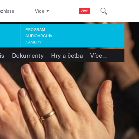
ozhlase
Více
ŽIVĚ
PROGRAM
AUDIOARCHIV
KAMERY
ás
Dokumenty
Hry a četba
Více
…