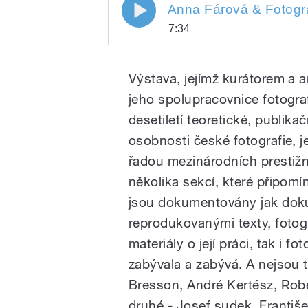
Anna Fárová & Fotografie /
Anna Fárová & Fotogra
7:34
Play
Anna Fárová & Fotografie /
Výstava, jejímž kurátorem a 
jeho spolupracovnice fotograf
desetiletí teoretické, publika
osobnosti české fotografie, 
řadou mezinárodních prestižn
několika sekcí, které připomí
/
jsou dokumentovány jak dok
reprodukovanými texty, fotog
materiály o její práci, tak i f
zabývala a zabývá. A nejsou to
Bresson, André Kertész, Robe
druhé - Josef sudek, Františe