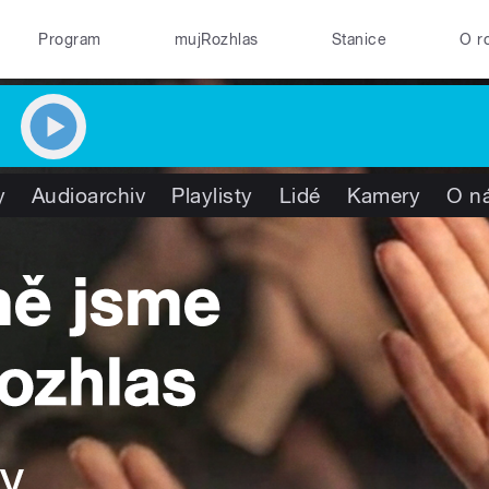
Program
mujRozhlas
Stanice
O r
y
Audioarchiv
Playlisty
Lidé
Kamery
O n