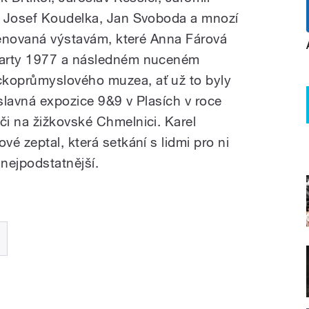
, Josef Koudelka, Jan Svoboda a mnozí
 věnovaná výstavám, které Anna Fárová
harty 1977 a následném nuceném
koprůmyslového muzea, ať už to byly
slavná expozice 9&9 v Plasích v roce
i na žižkovské Chmelnici. Karel
é zeptal, která setkání s lidmi pro ni
 nejpodstatnější.