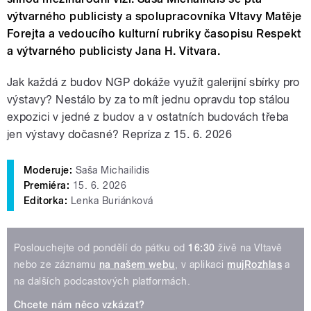
v
ý
tvarn
é
ho publicisty a spolupracovn
í
ka Vltavy Matěje
Forejta a vedouc
í
ho kulturn
í
rubriky časopisu Respekt
a v
ý
tvarn
é
ho publicisty Jana H. Vitvara.
Jak každ
á
z budov NGP dok
á
že využ
í
t galerijn
í
sb
í
rky pro
v
ý
stavy? Nest
á
lo by za to m
í
t jednu opravdu top st
á
lou
expozici v jedn
é
z budov a v ostatn
í
ch budov
á
ch třeba
jen v
ý
stavy dočasn
é
? Repr
í
za z 15. 6. 2026
Moderuje:
Saša Michailidis
Premiéra:
15. 6. 2026
Editorka:
Lenka Buriánková
Poslouchejte od pondělí do pátku od
16:30
živě na Vltavě
nebo ze záznamu
na našem webu
, v aplikaci
mujRozhlas
a
na dalších podcastových platformách.
Chcete nám něco vzkázat?