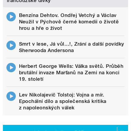
francouzské dívky
Benzína Dehtov. Ondřej Vetchý a Václav
Neužil v Pýchově černé komedii o životě
hrou a hře o život
Smrt v lese, Já vůl…!, Zrání a další povídky
Sherwooda Andersona
Herbert George Wells: Válka světů. Průběh
brutální invaze Marťanů na Zemi na konci
19. století
Lev Nikolajevič Tolstoj: Vojna a mír.
Epochální dílo a společenská kritika
z napoleonských válek