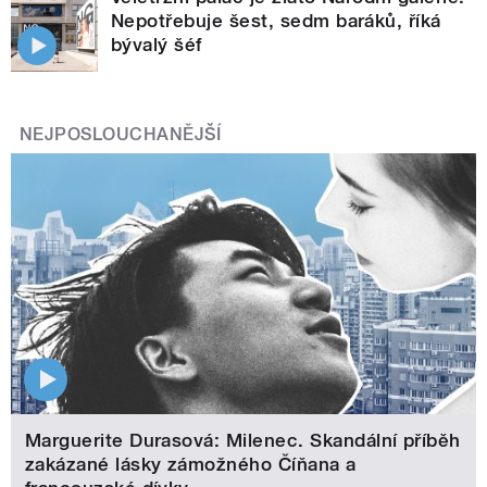
Nepotřebuje šest, sedm baráků, říká
bývalý šéf
NEJPOSLOUCHANĚJŠÍ
Marguerite Durasová: Milenec. Skandální příběh
zakázané lásky zámožného Číňana a