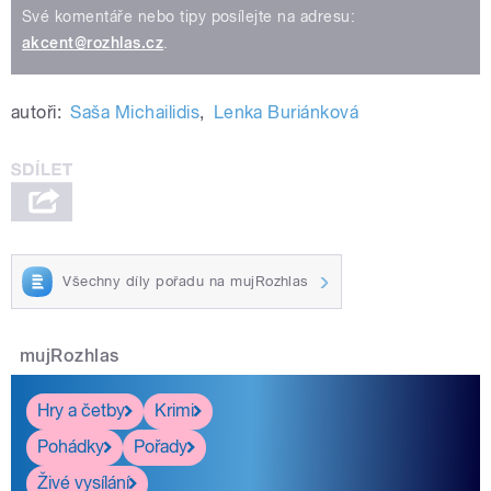
Své komentáře nebo tipy posílejte na adresu:
akcent@rozhlas.cz
.
autoři:
Saša Michailidis
,
Lenka Buriánková
Všechny díly pořadu na mujRozhlas
mujRozhlas
Hry a četby
Krimi
Pohádky
Pořady
Živé vysílání