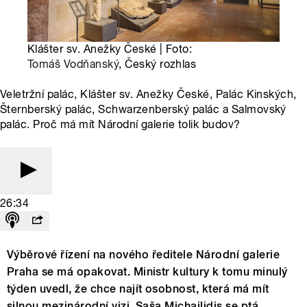
Klášter sv. Anežky České | Foto:
Tomáš Vodňanský
, Český rozhlas
Veletržní palác, Klášter sv. Anežky České, Palác Kinských,
Šternberský palác, Schwarzenberský palác a Salmovský
palác. Proč má mít Národní galerie tolik budov?
26:34
V
ý
běrov
é
ř
í
zen
í
na nov
é
ho ředitele N
á
rodn
í
galerie
Praha se m
á
opakovat. Ministr kultury k tomu minul
ý
t
ý
den uvedl, že chce naj
í
t osobnost, kter
á
m
á
m
í
t
silnou mezin
á
rodn
í
vizi. Saša Michailidis se pt
á