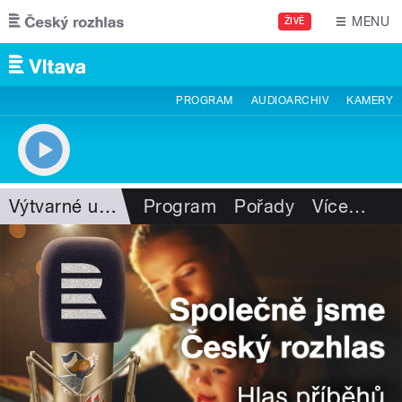
Přejít k hlavnímu obsahu
MENU
ŽIVĚ
PROGRAM
AUDIOARCHIV
KAMERY
Výtvarné umění
Program
Pořady
Více
…