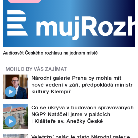
Audiosvět Českého rozhlasu na jednom místě
MOHLO BY VÁS ZAJÍMAT
Národní galerie Praha by mohla mít
nové vedení v září, předpokládá ministr
kultury Klempíř
Co se ukrývá v budovách spravovaných
NGP? Natáčeli jsme v palácích
i Klášteře sv. Anežky České
Veletržní palác je zlato Národní galerie.