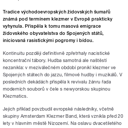
Tradice východoevropských židovských šumařů
známá pod termínem klezmer v Evropě prakticky
vyhynula. Přispěla k tomu masová emigrace
židovského obyvatelstva do Spojených států,
iniciovaná rasistickými pogromy i bídou.
Kontinuitu později definitivně zpřetrhaly nacistické
koncentrační tábory. Hudba samotná ale naštěstí
nezanikla: v meziválečném období pronikl klezmer ve
Spojených státech do jazzu, filmové hudby i muzikálů. V
posledních dekádách přispěla k revivalu žánru řada
moderních souborů v čele s newyorskou skupinou
Klezmatics.
Jejich příklad povzbudil evropské následníky, včetně
skupiny Amsterdam Klezmer Band, která vznikla před 20
lety v hlavním městě Nizozemí. Na oslavu dvacetiletého