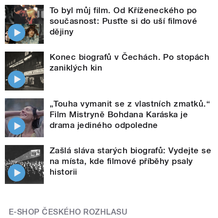
To byl můj film. Od Kříženeckého po
současnost: Pusťte si do uší filmové
dějiny
Konec biografů v Čechách. Po stopách
zaniklých kin
„Touha vymanit se z vlastních zmatků.“
Film Mistryně Bohdana Karáska je
drama jediného odpoledne
Zašlá sláva starých biografů: Vydejte se
na místa, kde filmové příběhy psaly
historii
E-SHOP ČESKÉHO ROZHLASU