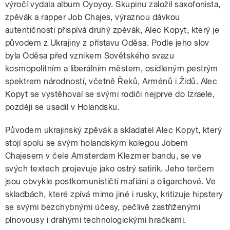
výročí vydala album Oyoyoy. Skupinu založil saxofonista,
zpěvák a rapper Job Chajes, výraznou dávkou
autentičnosti přispívá druhý zpěvák, Alec Kopyt, který je
původem z Ukrajiny z přístavu Oděsa. Podle jeho slov
byla Oděsa před vznikem Sovětského svazu
kosmopolitním a liberálním městem, osídleným pestrým
spektrem národností, včetně Řeků, Arménů i Židů. Alec
Kopyt se vystěhoval se svými rodiči nejprve do Izraele,
později se usadil v Holandsku.
Původem ukrajinský zpěvák a skladatel Alec Kopyt, který
stojí spolu se svým holandským kolegou Jobem
Chajesem v čele Amsterdam Klezmer bandu, se ve
svých textech projevuje jako ostrý satirik. Jeho terčem
jsou obvykle postkomunističtí mafiáni a oligarchové. Ve
skladbách, které zpívá mimo jiné i rusky, kritizuje hipstery
se svými bezchybnými účesy, pečlivě zastřiženými
plnovousy i drahými technologickými hračkami.