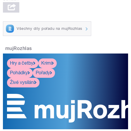
Všechny díly pořadu na mujRozhlas
mujRozhlas
Hry a četby
Krimi
Pohádky
Pořady
Živé vysílání