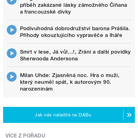
příběh zakázané lásky zámožného Číňana
a francouzské dívky
Podivuhodná dobrodružství barona Prášila.
Příhody okouzlujícího vypravěče a lháře
Smrt v lese, Já vůl…!, Zrání a další povídky
Sherwooda Andersona
Milan Uhde: Zjasněná noc. Hra o muži,
který neuměl spát, k autorovým 90.
narozeninám
Jak nás naladíte na DABu
VÍCE Z POŘADU