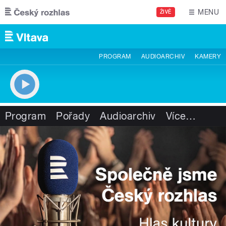
Přejít k hlavnímu obsahu
MENU
ŽIVĚ
PROGRAM
AUDIOARCHIV
KAMERY
Program
Pořady
Audioarchiv
Více
…