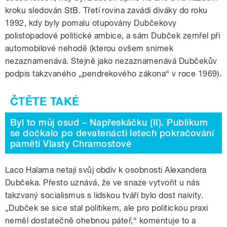
kroku sledován StB. Třetí rovina zavádí diváky do roku
1992, kdy byly pomalu otupovány Dubčekovy
polistopadové politické ambice, a sám Dubček zemřel při
automobilové nehodě (kterou ovšem snímek
nezaznamenává. Stejně jako nezaznamenává Dubčekův
podpis takzvaného „pendrekového zákona“ v roce 1969).
Byl to můj osud – Napřeskáčku (II). Publikum
se dočkalo po devatenácti letech pokračování
pamětí Vlasty Chramostové
Laco Halama netají svůj obdiv k osobnosti Alexandera
Dubčeka. Přesto uznává, že ve snaze vytvořit u nás
takzvaný socialismus s lidskou tváří bylo dost naivity.
„Dubček se sice stal politikem, ale pro politickou praxi
neměl dostatečně ohebnou páteř,“ komentuje to a