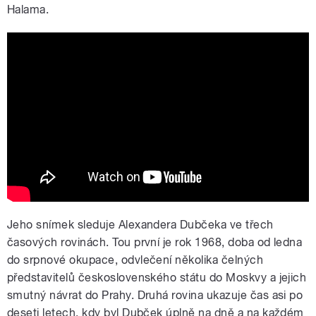
Halama.
Dubček | OFICIÁLNY SLOVENSKÝ
TRAILER
Jeho snímek sleduje Alexandera Dubčeka ve třech
časových rovinách. Tou první je rok 1968, doba od ledna
do srpnové okupace, odvlečení několika čelných
představitelů československého státu do Moskvy a jejich
smutný návrat do Prahy. Druhá rovina ukazuje čas asi po
deseti letech, kdy byl Dubček úplně na dně a na každém