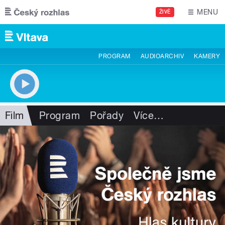
Přejít k hlavnímu obsahu
MENU
ŽIVĚ
PROGRAM
AUDIOARCHIV
KAMERY
Film
Program
Pořady
Více
…