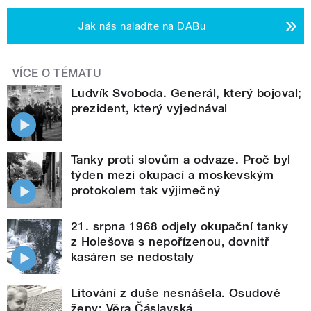
Jak nás naladíte na DABu
VÍCE O TÉMATU
Ludvík Svoboda. Generál, který bojoval;
prezident, který vyjednával
Tanky proti slovům a odvaze. Proč byl
týden mezi okupací a moskevským
protokolem tak výjimečný
21. srpna 1968 odjely okupační tanky
z Holešova s nepořízenou, dovnitř
kasáren se nedostaly
Litování z duše nesnášela. Osudové
ženy: Věra Čáslavská