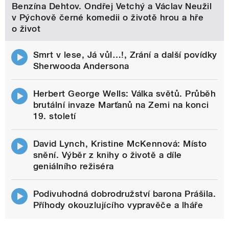
Benzína Dehtov. Ondřej Vetchý a Václav Neužil
v Pýchově černé komedii o životě hrou a hře
o život
Smrt v lese, Já vůl…!, Zrání a další povídky
Sherwooda Andersona
Herbert George Wells: Válka světů. Průběh
brutální invaze Marťanů na Zemi na konci
19. století
David Lynch, Kristine McKennová: Místo
snění. Výběr z knihy o životě a díle
geniálního režiséra
Podivuhodná dobrodružství barona Prášila.
Příhody okouzlujícího vypravěče a lháře