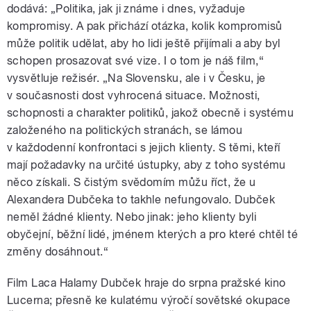
dodává: „Politika, jak ji známe i dnes, vyžaduje
kompromisy. A pak přichází otázka, kolik kompromisů
může politik udělat, aby ho lidi ještě přijímali a aby byl
schopen prosazovat své vize. I o tom je náš film,“
vysvětluje režisér. „Na Slovensku, ale i v Česku, je
v současnosti dost vyhrocená situace. Možnosti,
schopnosti a charakter politiků, jakož obecně i systému
založeného na politických stranách, se lámou
v každodenní konfrontaci s jejich klienty. S těmi, kteří
mají požadavky na určité ústupky, aby z toho systému
něco získali. S čistým svědomím můžu říct, že u
Alexandera Dubčeka to takhle nefungovalo. Dubček
neměl žádné klienty. Nebo jinak: jeho klienty byli
obyčejní, běžní lidé, jménem kterých a pro které chtěl té
změny dosáhnout.“
Film Laca Halamy Dubček hraje do srpna pražské kino
Lucerna; přesně ke kulatému výročí sovětské okupace