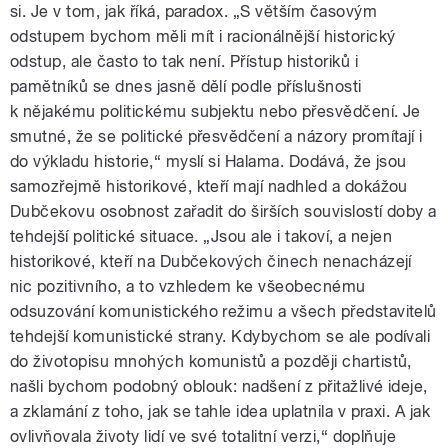
si. Je v tom, jak říká, paradox. „S větším časovým
odstupem bychom měli mít i racionálnější historický
odstup, ale často to tak není. Přístup historiků i
pamětníků se dnes jasně dělí podle příslušnosti
k nějakému politickému subjektu nebo přesvědčení. Je
smutné, že se politické přesvědčení a názory promítají i
do výkladu historie,“ myslí si Halama. Dodává, že jsou
samozřejmě historikové, kteří mají nadhled a dokážou
Dubčekovu osobnost zařadit do širších souvislostí doby a
tehdejší politické situace. „Jsou ale i takoví, a nejen
historikové, kteří na Dubčekových činech nenacházejí
nic pozitivního, a to vzhledem ke všeobecnému
odsuzování komunistického režimu a všech představitelů
tehdejší komunistické strany. Kdybychom se ale podívali
do životopisu mnohých komunistů a později chartistů,
našli bychom podobný oblouk: nadšení z přitažlivé ideje,
a zklamání z toho, jak se tahle idea uplatnila v praxi. A jak
ovlivňovala životy lidí ve své totalitní verzi,“ doplňuje