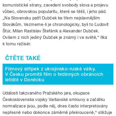
komunistické strany, zavedení svobody slova a projevu
vůbec, obrovskou popularitu, které se těšil, i jeho pád.
„Na Slovensku patří Dubček ke třem nejslavnějším
Slovákům. Vezmeme-li je chronologicky, byli to Ľudovít
Štúr, Milan Rastislav Štefánik a Alexander Dubček.
Ovšem z nich jediný Dubček je známý i ve světě,“ říká
k tomu režisér.
Filmový střípek z ukrajinsko-ruské války.
V Česku promítli film o hrdinných obráncích
letiště v Doněcku
Události takzvaného Pražského jara, okupace
Československa vojsky Varšavské smlouvy a začátku
normalizace jsou, podle něj, dnes často interpretovány
nepřesně nebo dokonce záměrně překrouceně,“ stěžuje