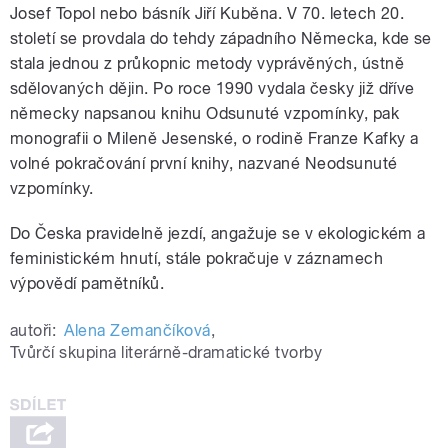
Josef Topol nebo básník Jiří Kuběna. V 70. letech 20.
století se provdala do tehdy západního Německa, kde se
stala jednou z průkopnic metody vyprávěných, ústně
sdělovaných dějin. Po roce 1990 vydala česky již dříve
německy napsanou knihu Odsunuté vzpomínky, pak
monografii o Mileně Jesenské, o rodině Franze Kafky a
volné pokračování první knihy, nazvané Neodsunuté
vzpomínky.
Do Česka pravidelně jezdí, angažuje se v ekologickém a
feministickém hnutí, stále pokračuje v záznamech
výpovědí pamětníků.
autoři:
Alena Zemančíková
,
Tvůrčí skupina literárně-dramatické tvorby