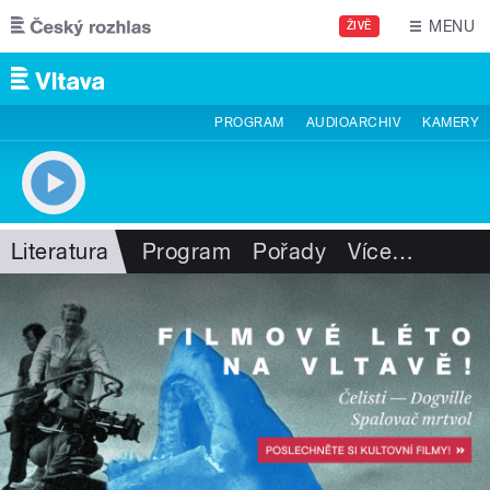
Přejít k hlavnímu obsahu
MENU
ŽIVĚ
PROGRAM
AUDIOARCHIV
KAMERY
Literatura
Program
Pořady
Více
…