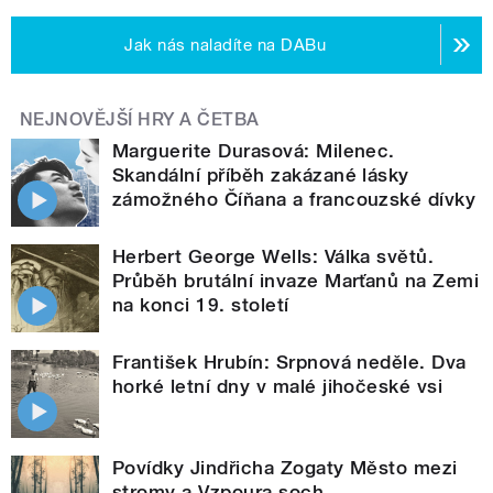
Jak nás naladíte na DABu
NEJNOVĚJŠÍ HRY A ČETBA
Marguerite Durasová: Milenec.
Skandální příběh zakázané lásky
zámožného Číňana a francouzské dívky
Herbert George Wells: Válka světů.
Průběh brutální invaze Marťanů na Zemi
na konci 19. století
František Hrubín: Srpnová neděle. Dva
horké letní dny v malé jihočeské vsi
Povídky Jindřicha Zogaty Město mezi
stromy a Vzpoura soch