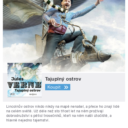
Tajuplný ostrov
Koupit
Lincolnův ostrov nikdo nikdy na mapě nenašel, a přece ho znají lidé
na celém světě. Už déle než sto třicet let na něm prožívají
dobrodružství s pěticí trosečníků, kteří na něm našli útočiště, a
hlavně nejedno tajemství.