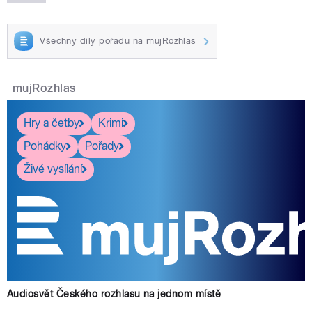
Všechny díly pořadu na mujRozhlas
mujRozhlas
Hry a četby
Krimi
Pohádky
Pořady
Živé vysílání
Audiosvět Českého rozhlasu na jednom místě