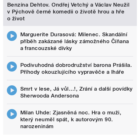
Benzína Dehtov. Ondřej Vetchý a Václav Neužil
v Pýchově černé komedii o životě hrou a hře
o život
Marguerite Durasová: Milenec. Skandální
příběh zakázané lásky zámožného Číňana
a francouzské dívky
Podivuhodná dobrodružství barona Prášila.
Příhody okouzlujícího vypravěče a lháře
Smrt v lese, Já vůl…!, Zrání a další povídky
Sherwooda Andersona
Milan Uhde: Zjasněná noc. Hra o muži,
který neuměl spát, k autorovým 90.
narozeninám