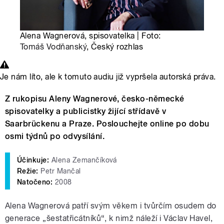
Alena Wagnerová, spisovatelka | Foto:
Tomáš Vodňanský
, Český rozhlas
Je nám líto, ale k tomuto audiu již vypršela autorská práva.
Z rukopisu Aleny Wagnerové, česko-německé
spisovatelky a publicistky žijící střídavě v
Saarbrückenu a Praze. Poslouchejte online po dobu
osmi týdnů po odvysílání.
Účinkuje:
Alena Zemančíková
Režie:
Petr Mančal
Natočeno:
2008
Alena Wagnerová patří svým věkem i tvůrčím osudem do
generace „šestatřicátníků“, k nimž náleží i Václav Havel,