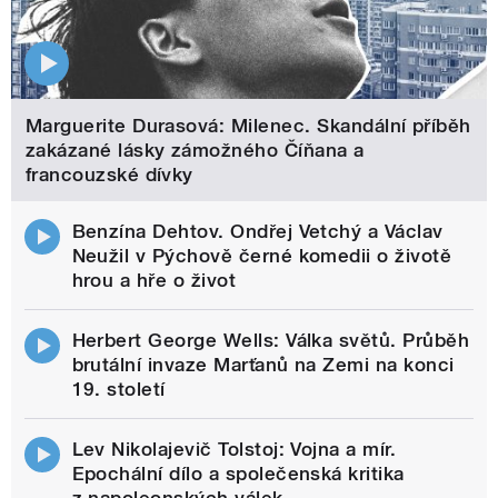
Marguerite Durasová: Milenec. Skandální příběh
zakázané lásky zámožného Číňana a
francouzské dívky
Benzína Dehtov. Ondřej Vetchý a Václav
Neužil v Pýchově černé komedii o životě
hrou a hře o život
Herbert George Wells: Válka světů. Průběh
brutální invaze Marťanů na Zemi na konci
19. století
Lev Nikolajevič Tolstoj: Vojna a mír.
Epochální dílo a společenská kritika
z napoleonských válek