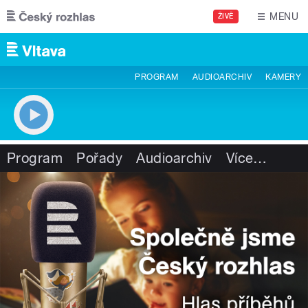
Přejít k hlavnímu obsahu
MENU
ŽIVĚ
PROGRAM
AUDIOARCHIV
KAMERY
Program
Pořady
Audioarchiv
Více
…