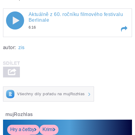
Aktuálně z 60. ročníku filmového festivalu
Aktuálně z 60. ročníku filmového
Berlinale
6:16
festivalu Berlinale
Play /
Aktuálně z 60. ročníku filmového
autor:
zis
festivalu Berlinale
Všechny díly pořadu na mujRozhlas
pause
mujRozhlas
Hry a četby
Krimi