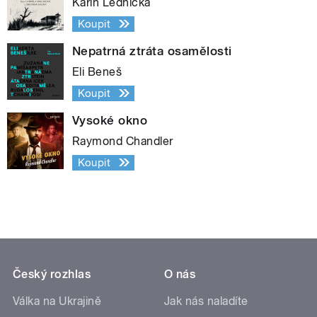
Karin Lednická
Koupit
Nepatrná ztráta osamělosti
Eli Beneš
Koupit
Vysoké okno
Raymond Chandler
Koupit
Český rozhlas
O nás
Válka na Ukrajině
Jak nás naladíte