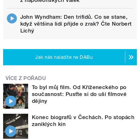
John Wyndham: Den trifidů. Co se stane,
když většina lidí přijde o zrak? Čte Norbert
Lichý
Jak nás naladíte na DABu
VÍCE Z POŘADU
To byl můj film. Od Kříženeckého po
současnost: Pusťte si do uší filmové
dějiny
Konec biografů v Čechách. Po stopách
zaniklých kin